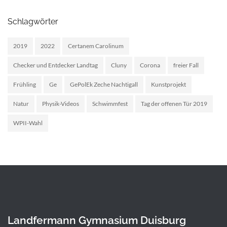
Schlagwörter
2019
2022
Certanem Carolinum
Checker und Entdecker Landtag
Cluny
Corona
freier Fall
Frühling
Ge
GePolEk Zeche Nachtigall
Kunstprojekt
Natur
Physik-Videos
Schwimmfest
Tag der offenen Tür 2019
WPII-Wahl
Landfermann Gymnasium Duisburg