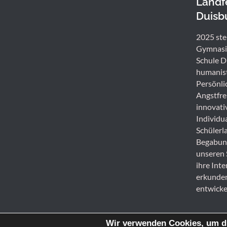
Land
Duisb
2025 ste
Gymnasiu
Schule D
humanist
Persönlic
Angstfre
innovati
Individu
Schülerl
Begabung
unseren 
ihre Int
erkunden
entwicke
Wir verwenden Cookies, um di