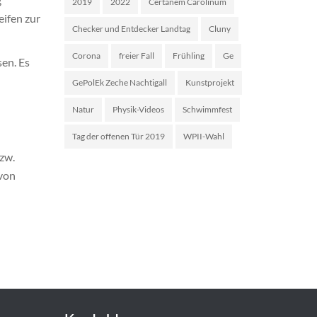
2019
2022
Certanem Carolinum
eifen zur
Checker und Entdecker Landtag
Cluny
Corona
freier Fall
Frühling
Ge
en. Es
GePolEk Zeche Nachtigall
Kunstprojekt
Natur
Physik-Videos
Schwimmfest
Tag der offenen Tür 2019
WPII-Wahl
zw.
 von