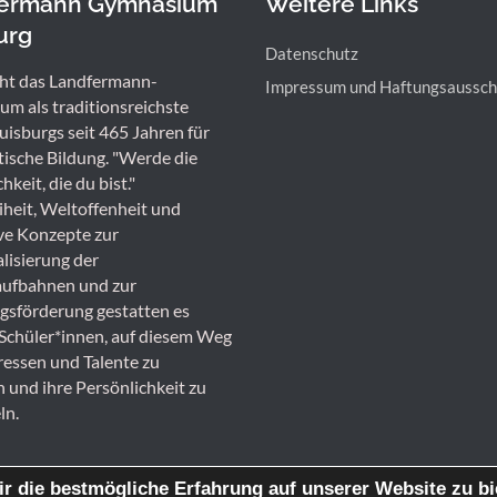
fermann Gymnasium
Weitere Links
urg
Datenschutz
ht das Landfermann-
Impressum und Haftungsaussch
m als traditionsreichste
uisburgs seit 465 Jahren für
ische Bildung. "Werde die
hkeit, die du bist."
iheit, Weltoffenheit und
ve Konzepte zur
alisierung der
aufbahnen und zur
sförderung gestatten es
Schüler*innen, auf diesem Weg
eressen und Talente zu
 und ihre Persönlichkeit zu
ln.
r die bestmögliche Erfahrung auf unserer Website zu bi