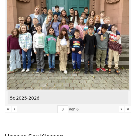
5c 2025-2026
«
‹
›
»
von
6