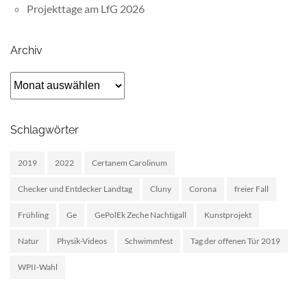
Projekttage am LfG 2026
Archiv
Archiv
Schlagwörter
2019
2022
Certanem Carolinum
Checker und Entdecker Landtag
Cluny
Corona
freier Fall
Frühling
Ge
GePolEk Zeche Nachtigall
Kunstprojekt
Natur
Physik-Videos
Schwimmfest
Tag der offenen Tür 2019
WPII-Wahl