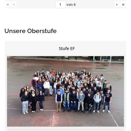
«
‹
›
»
von
6
Unsere Oberstufe
Stufe EF