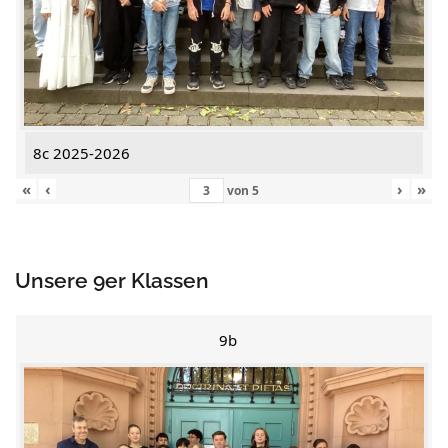
8c 2025-2026
«
‹
›
»
von
5
Unsere 9er Klassen
9b