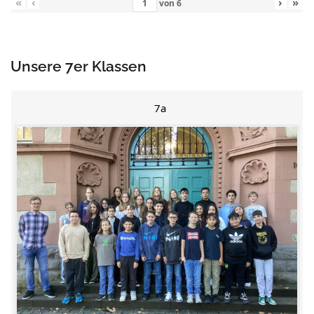
«
‹
›
»
von
6
Unsere 7er Klassen
7a