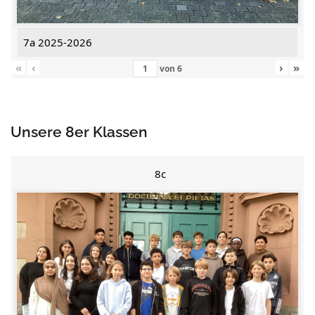
7a 2025-2026
«
‹
›
»
von
6
Unsere 8er Klassen
8c