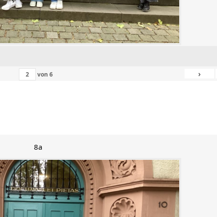
›
von
6
8a