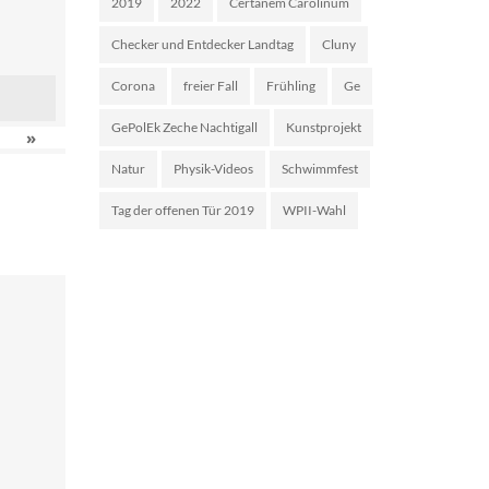
2019
2022
Certanem Carolinum
Checker und Entdecker Landtag
Cluny
Corona
freier Fall
Frühling
Ge
GePolEk Zeche Nachtigall
Kunstprojekt
»
Natur
Physik-Videos
Schwimmfest
Tag der offenen Tür 2019
WPII-Wahl