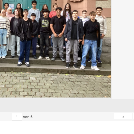
›
von
5