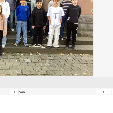
›
von
6