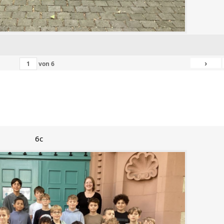
›
von
6
6c