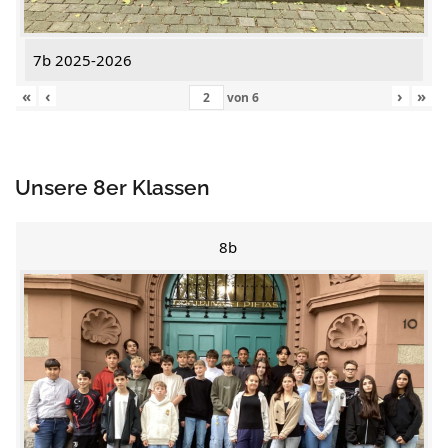
7b 2025-2026
«
‹
›
»
von
6
Unsere 8er Klassen
8b