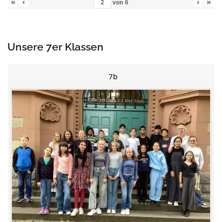
«
‹
›
»
von
6
Unsere 7er Klassen
7b