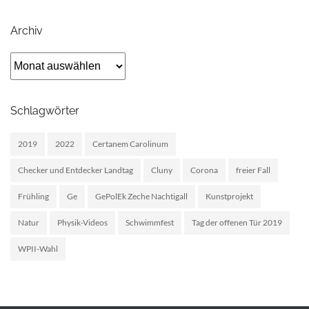
Archiv
Archiv
Schlagwörter
2019
2022
Certanem Carolinum
Checker und Entdecker Landtag
Cluny
Corona
freier Fall
Frühling
Ge
GePolEk Zeche Nachtigall
Kunstprojekt
Natur
Physik-Videos
Schwimmfest
Tag der offenen Tür 2019
WPII-Wahl