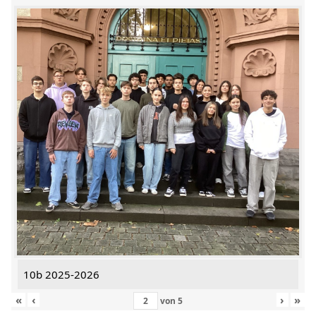
10b 2025-2026
«
‹
›
»
von
5