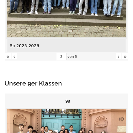
8b 2025-2026
«
‹
›
»
von
5
Unsere 9er Klassen
9a