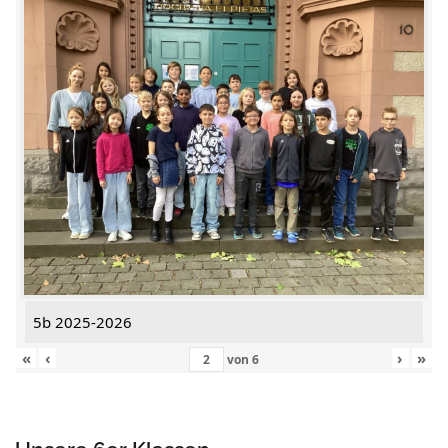
5b 2025-2026
«
‹
›
»
von
6