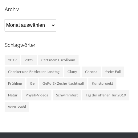
Archiv
Archiv
Schlagwörter
2019
2022
Certanem Carolinum
Checker und Entdecker Landtag
Cluny
Corona
freier Fall
Frühling
Ge
GePolEk Zeche Nachtigall
Kunstprojekt
Natur
Physik-Videos
Schwimmfest
Tag der offenen Tür 2019
WPII-Wahl