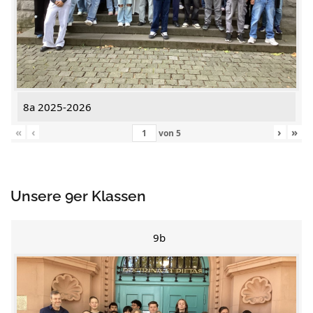
8a 2025-2026
«
‹
›
»
von
5
Unsere 9er Klassen
9b