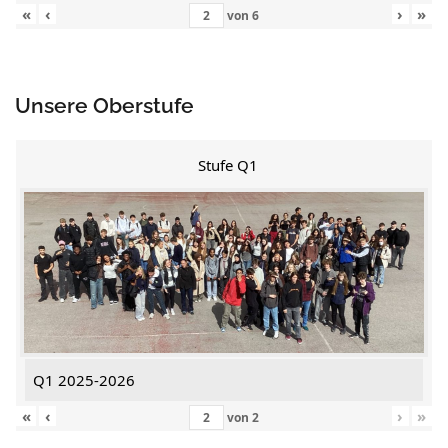
«
‹
›
»
von
6
Unsere Oberstufe
Stufe Q1
Q1 2025-2026
«
‹
›
»
von
2