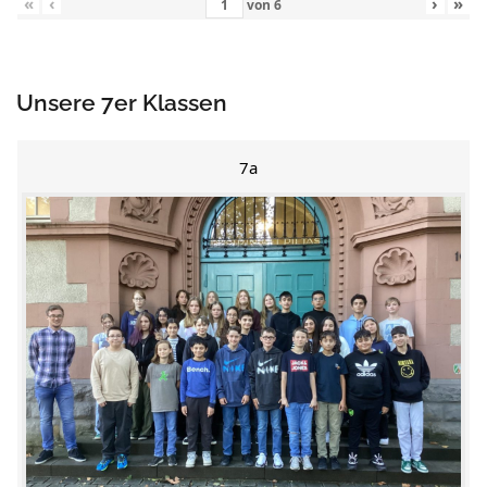
«
‹
›
»
von
6
Unsere 7er Klassen
7a