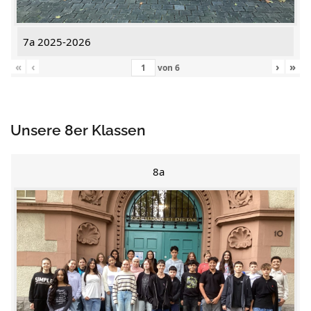
7a 2025-2026
«
‹
›
»
von
6
Unsere 8er Klassen
8a