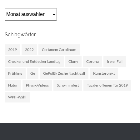
Archiv
Schlagwörter
2019
2022
Certanem Carolinum
Checker und Entdecker Landtag
Cluny
Corona
freier Fall
Frühling
Ge
GePolEk Zeche Nachtigall
Kunstprojekt
Natur
Physik-Videos
Schwimmfest
Tag der offenen Tür 2019
WPII-Wahl