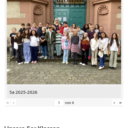
5a 2025-2026
«
‹
›
»
von
6