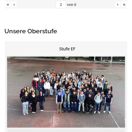
«
‹
›
»
von
6
Unsere Oberstufe
Stufe EF