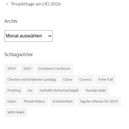
Projekttage am LfG 2026
Archiv
Archiv
Schlagwörter
2019
2022
Certanem Carolinum
Checker und Entdecker Landtag
Cluny
Corona
freier Fall
Frühling
Ge
GePolEk Zeche Nachtigall
Kunstprojekt
Natur
Physik-Videos
Schwimmfest
Tag der offenen Tür 2019
WPII-Wahl