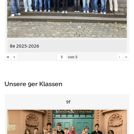
8e 2025-2026
«
‹
›
»
von
5
Unsere 9er Klassen
9f