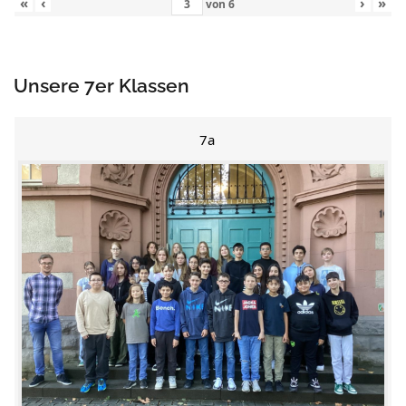
«
‹
›
»
von
6
Unsere 7er Klassen
7a