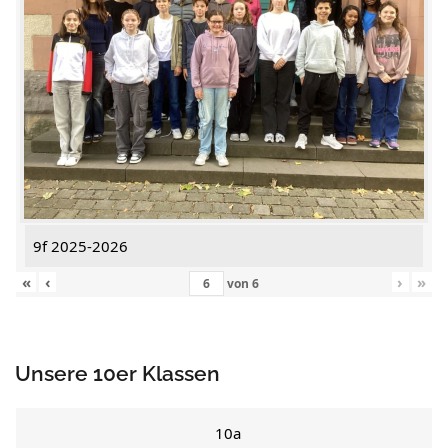
9f 2025-2026
«
‹
›
»
von
6
Unsere 10er Klassen
10a