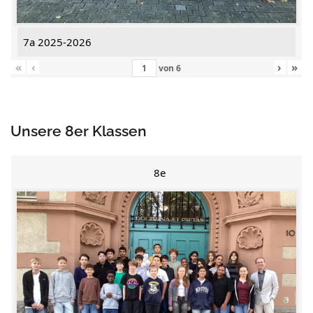
7a 2025-2026
«
‹
›
»
von
6
Unsere 8er Klassen
8e