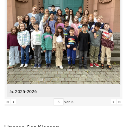
5c 2025-2026
«
‹
›
»
von
6