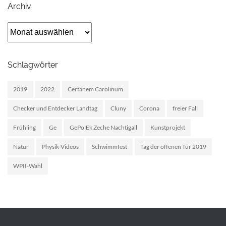
Archiv
Archiv
Schlagwörter
2019
2022
Certanem Carolinum
Checker und Entdecker Landtag
Cluny
Corona
freier Fall
Frühling
Ge
GePolEk Zeche Nachtigall
Kunstprojekt
Natur
Physik-Videos
Schwimmfest
Tag der offenen Tür 2019
WPII-Wahl