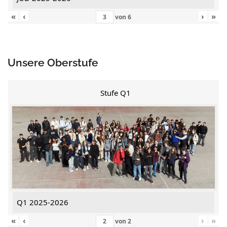
«
‹
›
»
von
6
Unsere Oberstufe
Stufe Q1
Q1 2025-2026
«
‹
›
»
von
2