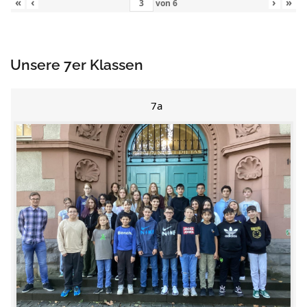
«
‹
›
»
von
6
Unsere 7er Klassen
7a