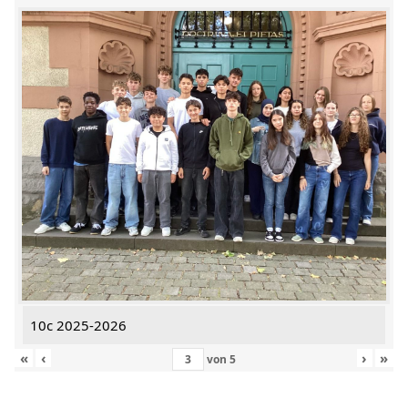
10c 2025-2026
«
‹
›
»
von
5