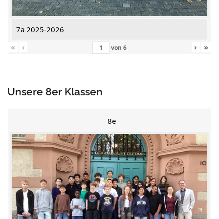
7a 2025-2026
«
‹
›
»
von
6
Unsere 8er Klassen
8e