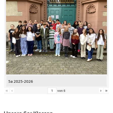
5a 2025-2026
«
‹
›
»
von
6