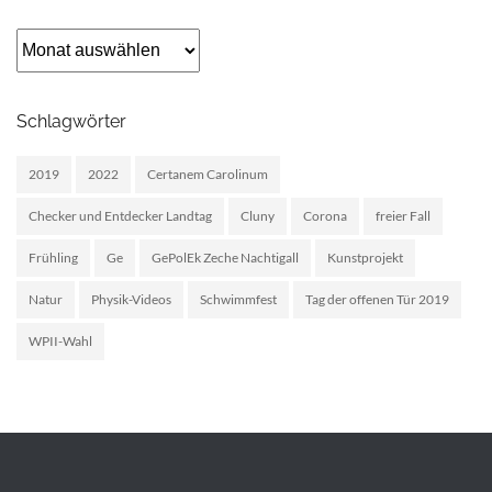
Archiv
Schlagwörter
2019
2022
Certanem Carolinum
Checker und Entdecker Landtag
Cluny
Corona
freier Fall
Frühling
Ge
GePolEk Zeche Nachtigall
Kunstprojekt
Natur
Physik-Videos
Schwimmfest
Tag der offenen Tür 2019
WPII-Wahl