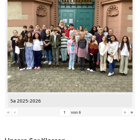
5a 2025-2026
«
‹
›
»
von
6