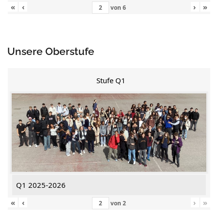
«
‹
›
»
von
6
Unsere Oberstufe
Stufe Q1
Q1 2025-2026
«
‹
›
»
von
2