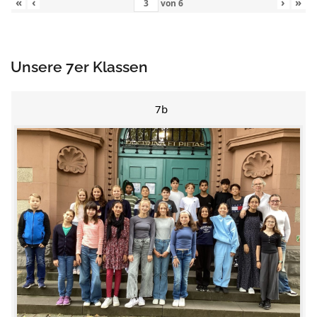
«
‹
›
»
von
6
Unsere 7er Klassen
7b