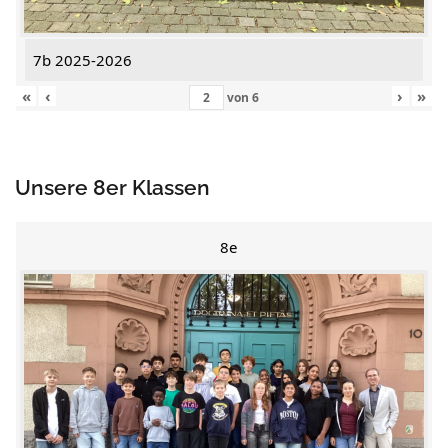
7b 2025-2026
«
‹
›
»
von
6
Unsere 8er Klassen
8e