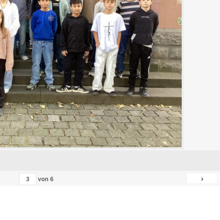
›
von
6