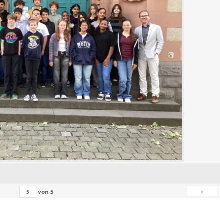
›
von
5