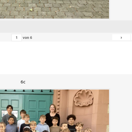
›
von
6
6c