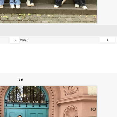
›
von
6
8e