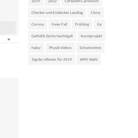
2019
2022
Certanem Carolinum
Checker und Entdecker Landtag
Cluny
Corona
freier Fall
Frühling
Ge
GePolEk Zeche Nachtigall
Kunstprojekt
»
Natur
Physik-Videos
Schwimmfest
Tag der offenen Tür 2019
WPII-Wahl