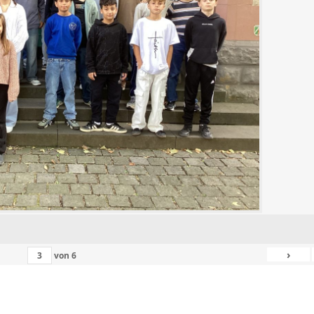
›
von
6