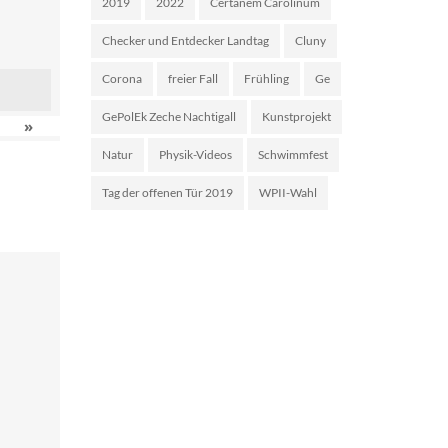
2019
2022
Certanem Carolinum
Checker und Entdecker Landtag
Cluny
Corona
freier Fall
Frühling
Ge
GePolEk Zeche Nachtigall
Kunstprojekt
»
Natur
Physik-Videos
Schwimmfest
Tag der offenen Tür 2019
WPII-Wahl