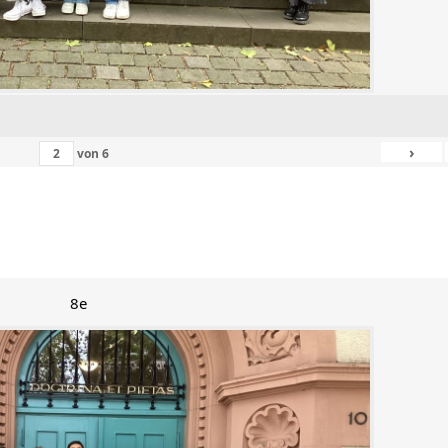
›
von
6
8e