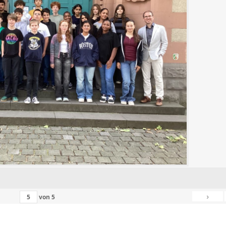
›
von
5