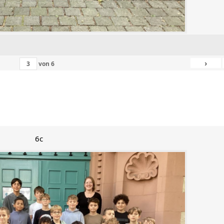
›
von
6
6c