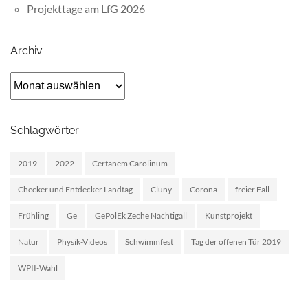
Projekttage am LfG 2026
Archiv
Archiv
Schlagwörter
2019
2022
Certanem Carolinum
Checker und Entdecker Landtag
Cluny
Corona
freier Fall
Frühling
Ge
GePolEk Zeche Nachtigall
Kunstprojekt
Natur
Physik-Videos
Schwimmfest
Tag der offenen Tür 2019
WPII-Wahl