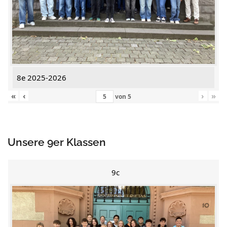
8e 2025-2026
«
‹
›
»
von
5
Unsere 9er Klassen
9c