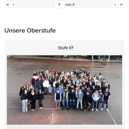
«
‹
›
»
von
6
Unsere Oberstufe
Stufe EF