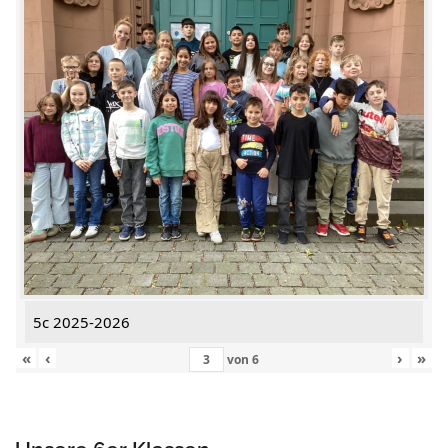
5c 2025-2026
«
‹
›
»
von
6