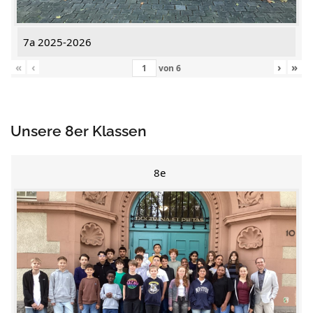
7a 2025-2026
«
‹
›
»
von
6
Unsere 8er Klassen
8e