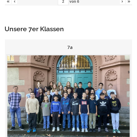
«
‹
›
»
von
6
Unsere 7er Klassen
7a