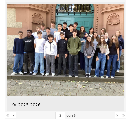
10c 2025-2026
«
‹
›
»
von
5