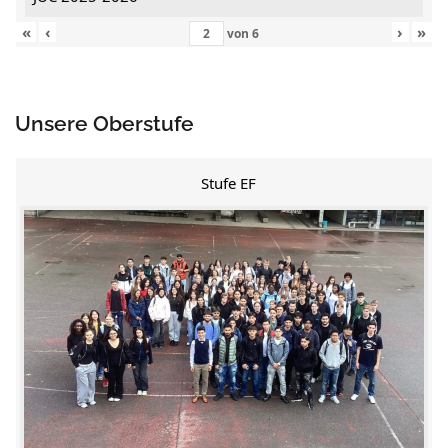
«
‹
›
»
von
6
Unsere Oberstufe
Stufe EF