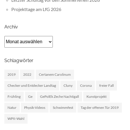
Projekttage am LfG 2026
Archiv
Archiv
Schlagwörter
2019
2022
Certanem Carolinum
Checker und Entdecker Landtag
Cluny
Corona
freier Fall
Frühling
Ge
GePolEk Zeche Nachtigall
Kunstprojekt
Natur
Physik-Videos
Schwimmfest
Tag der offenen Tür 2019
WPII-Wahl