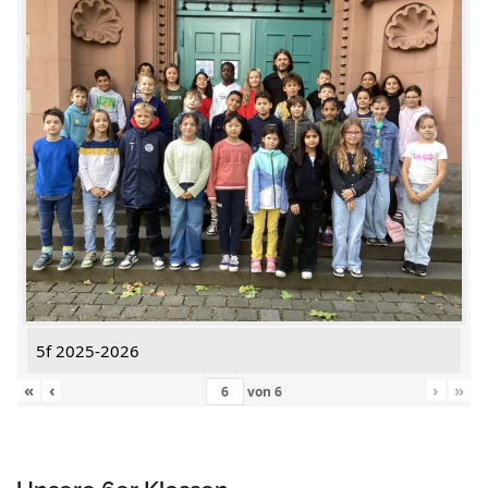
5f 2025-2026
«
‹
›
»
von
6