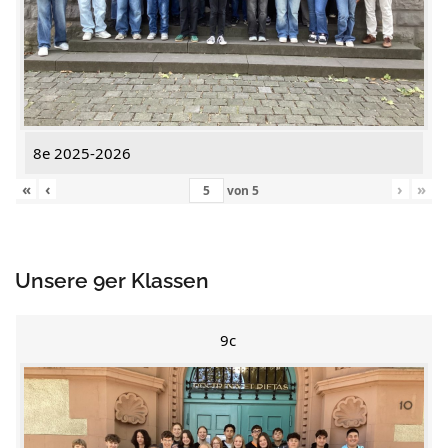
8e 2025-2026
«
‹
›
»
von
5
Unsere 9er Klassen
9c