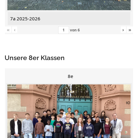
7a 2025-2026
«
‹
›
»
von
6
Unsere 8er Klassen
8e