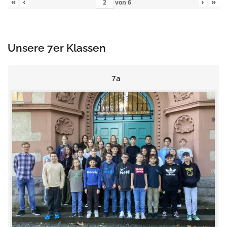
«
‹
›
»
von
6
Unsere 7er Klassen
7a