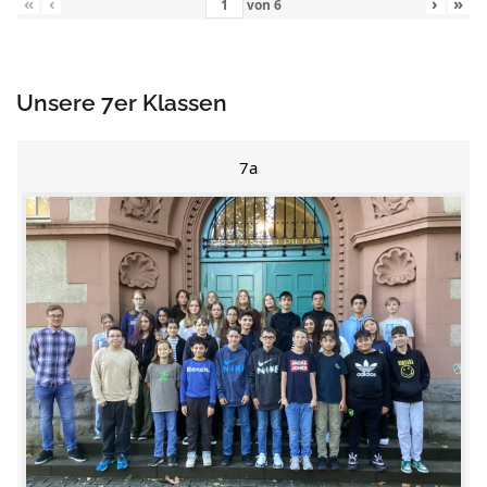
«
‹
›
»
von
6
Unsere 7er Klassen
7a