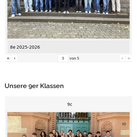
8e 2025-2026
«
‹
›
»
von
5
Unsere 9er Klassen
9c