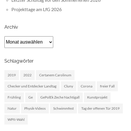
Projekttage am LfG 2026
Archiv
Archiv
Schlagwörter
2019
2022
Certanem Carolinum
Checker und Entdecker Landtag
Cluny
Corona
freier Fall
Frühling
Ge
GePolEk Zeche Nachtigall
Kunstprojekt
Natur
Physik-Videos
Schwimmfest
Tag der offenen Tür 2019
WPII-Wahl