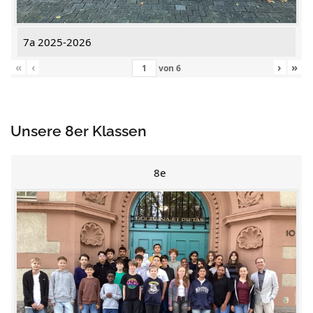
7a 2025-2026
«
‹
›
»
von
6
Unsere 8er Klassen
8e