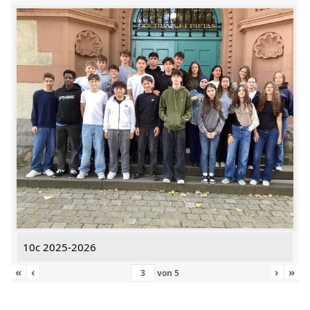
10c 2025-2026
«
‹
›
»
von
5