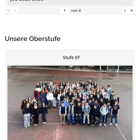
«
‹
›
»
von
6
Unsere Oberstufe
Stufe EF