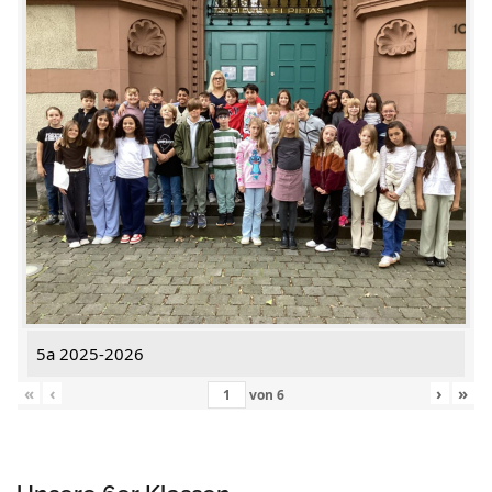
5a 2025-2026
«
‹
›
»
von
6