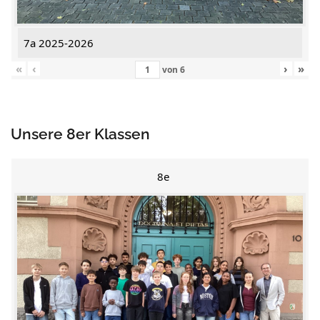
7a 2025-2026
«
‹
›
»
von
6
Unsere 8er Klassen
8e