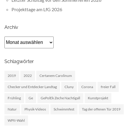
Projekttage am LfG 2026
Archiv
Archiv
Schlagwörter
2019
2022
Certanem Carolinum
Checker und Entdecker Landtag
Cluny
Corona
freier Fall
Frühling
Ge
GePolEk Zeche Nachtigall
Kunstprojekt
Natur
Physik-Videos
Schwimmfest
Tag der offenen Tür 2019
WPII-Wahl