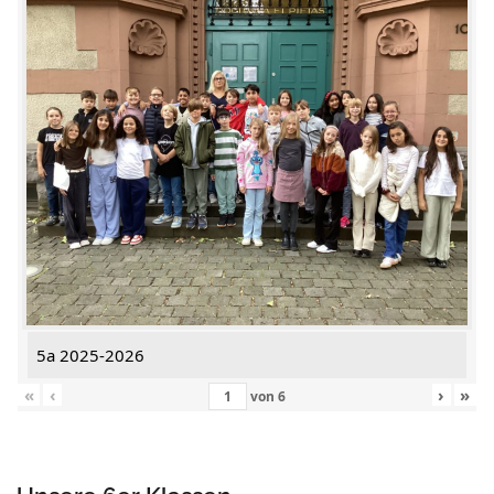
5a 2025-2026
«
‹
›
»
von
6