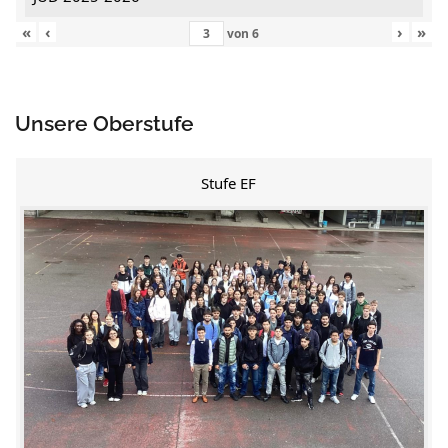
«
‹
›
»
von
6
Unsere Oberstufe
Stufe EF