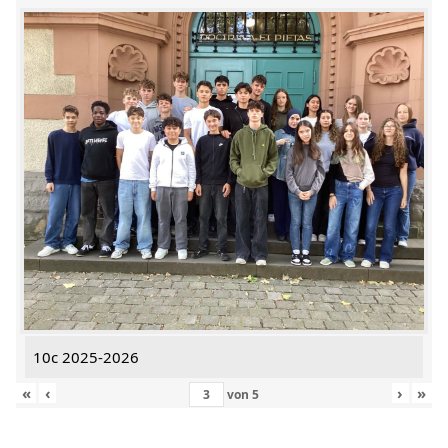
10c 2025-2026
«
‹
›
»
von
5