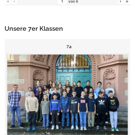
«
‹
›
»
von
6
Unsere 7er Klassen
7a