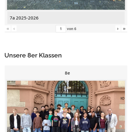
7a 2025-2026
«
‹
›
»
von
6
Unsere 8er Klassen
8e