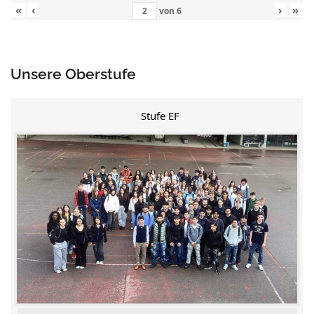
«
‹
›
»
von
6
Unsere Oberstufe
Stufe EF