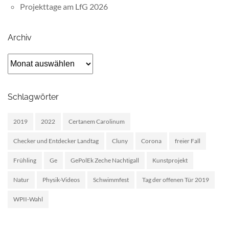
Projekttage am LfG 2026
Archiv
Archiv
Schlagwörter
2019
2022
Certanem Carolinum
Checker und Entdecker Landtag
Cluny
Corona
freier Fall
Frühling
Ge
GePolEk Zeche Nachtigall
Kunstprojekt
Natur
Physik-Videos
Schwimmfest
Tag der offenen Tür 2019
WPII-Wahl