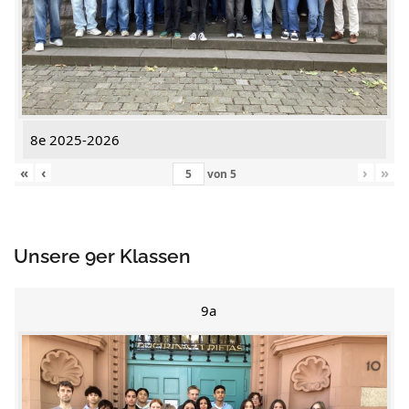
8e 2025-2026
«
‹
›
»
von
5
Unsere 9er Klassen
9a