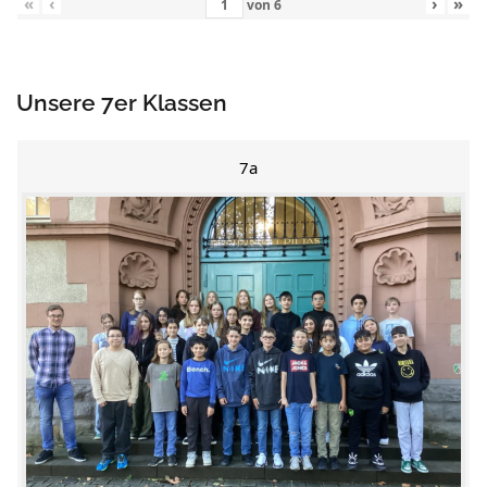
«
‹
›
»
von
6
Unsere 7er Klassen
7a