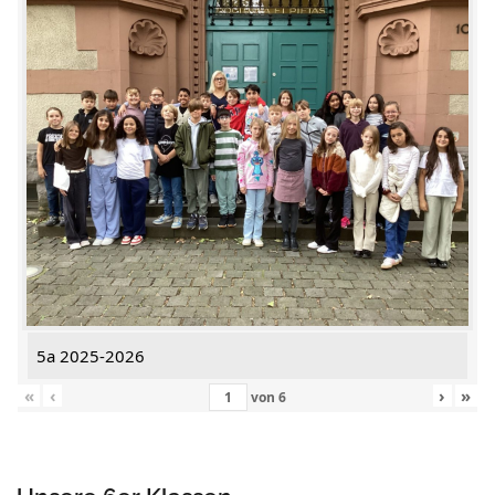
5a 2025-2026
«
‹
›
»
von
6