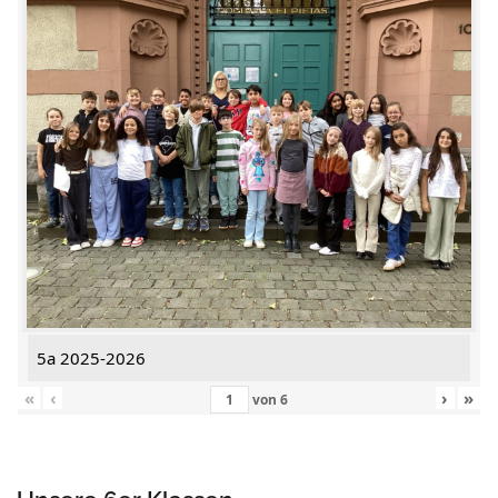
5a 2025-2026
«
‹
›
»
von
6