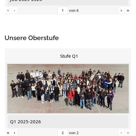
«
‹
›
»
von
6
Unsere Oberstufe
Stufe Q1
Q1 2025-2026
«
‹
›
»
von
2