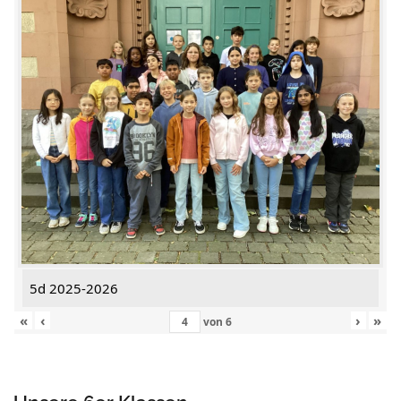
5d 2025-2026
«
‹
›
»
von
6