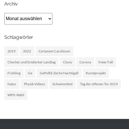
Archiv
Archiv
Schlagwörter
2019
2022
Certanem Carolinum
Checker und Entdecker Landtag
Cluny
Corona
freier Fall
Frühling
Ge
GePolEk Zeche Nachtigall
Kunstprojekt
Natur
Physik-Videos
Schwimmfest
Tag der offenen Tür 2019
WPII-Wahl