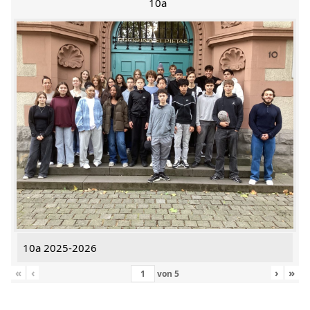
10a
10a 2025-2026
«
‹
›
»
von
5