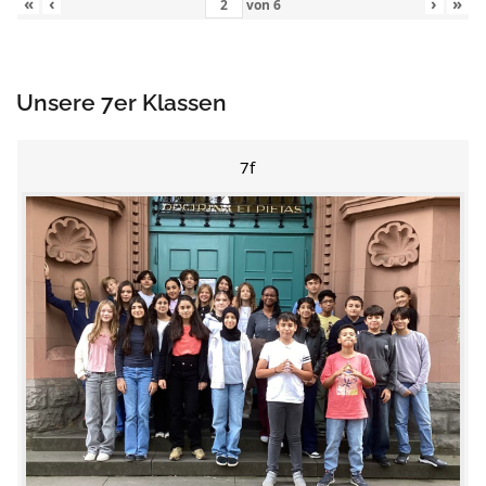
«
‹
›
»
von
6
Unsere 7er Klassen
7f