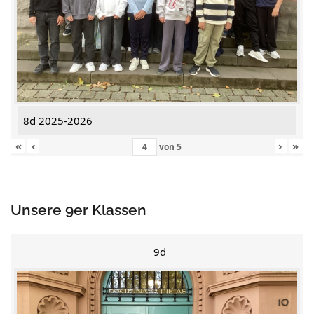
8d 2025-2026
«
‹
›
»
von
5
Unsere 9er Klassen
9d