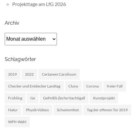
Projekttage am LfG 2026
Archiv
Archiv
Schlagwörter
2019
2022
Certanem Carolinum
Checker und Entdecker Landtag
Cluny
Corona
freier Fall
Frühling
Ge
GePolEk Zeche Nachtigall
Kunstprojekt
Natur
Physik-Videos
Schwimmfest
Tag der offenen Tür 2019
WPII-Wahl