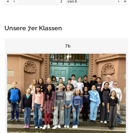
«
‹
›
»
von
6
Unsere 7er Klassen
7b