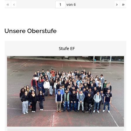
«
‹
›
»
von
6
Unsere Oberstufe
Stufe EF