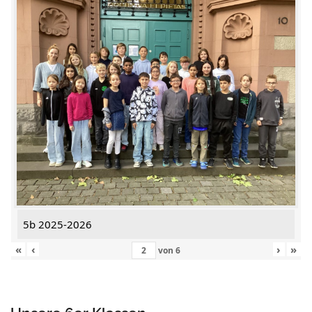
5b 2025-2026
«
‹
›
»
von
6