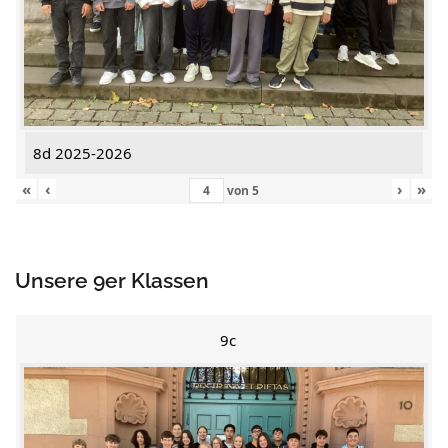
8d 2025-2026
«
‹
›
»
von
5
Unsere 9er Klassen
9c