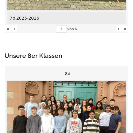
7b 2025-2026
«
‹
›
»
von
6
Unsere 8er Klassen
8d