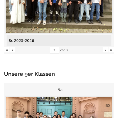
8c 2025-2026
«
‹
›
»
von
5
Unsere 9er Klassen
9a