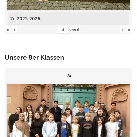
7d 2025-2026
«
‹
›
»
von
6
Unsere 8er Klassen
8c