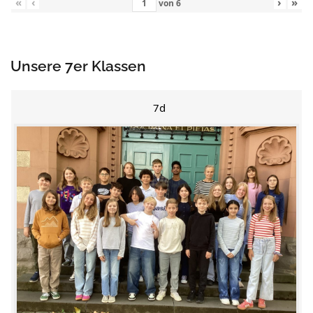
«
‹
›
»
von
6
Unsere 7er Klassen
7d