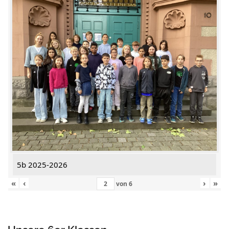
5b 2025-2026
«
‹
›
»
von
6