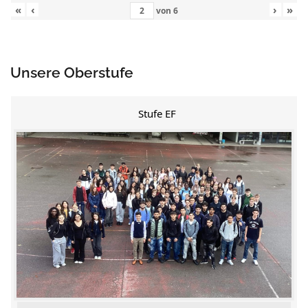
«
‹
›
»
von
6
Unsere Oberstufe
Stufe EF