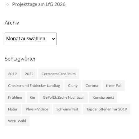
Projekttage am LfG 2026
Archiv
Archiv
Schlagwörter
2019
2022
Certanem Carolinum
Checker und Entdecker Landtag
Cluny
Corona
freier Fall
Frühling
Ge
GePolEk Zeche Nachtigall
Kunstprojekt
Natur
Physik-Videos
Schwimmfest
Tag der offenen Tür 2019
WPII-Wahl