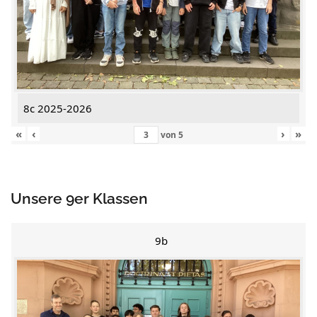
8c 2025-2026
«
‹
›
»
von
5
Unsere 9er Klassen
9b