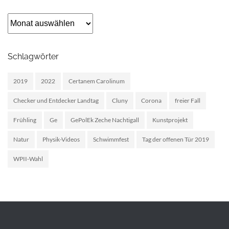
Archiv
Schlagwörter
2019
2022
Certanem Carolinum
Checker und Entdecker Landtag
Cluny
Corona
freier Fall
Frühling
Ge
GePolEk Zeche Nachtigall
Kunstprojekt
Natur
Physik-Videos
Schwimmfest
Tag der offenen Tür 2019
WPII-Wahl