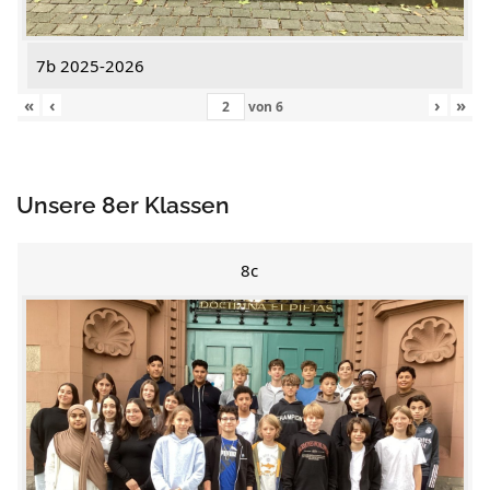
7b 2025-2026
«
‹
›
»
von
6
Unsere 8er Klassen
8c