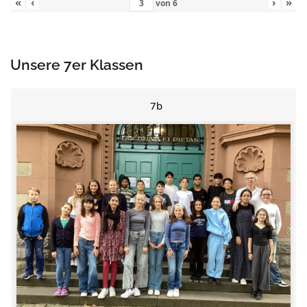
«
‹
›
»
von
6
Unsere 7er Klassen
7b