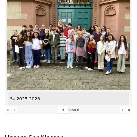
5a 2025-2026
«
‹
›
»
von
6