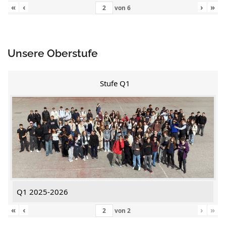
«
‹
›
»
von
6
Unsere Oberstufe
Stufe Q1
Q1 2025-2026
«
‹
›
»
von
2