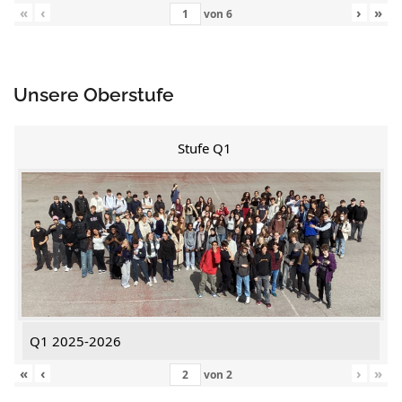
«
‹
›
»
von
6
Unsere Oberstufe
Stufe Q1
Q1 2025-2026
«
‹
›
»
von
2