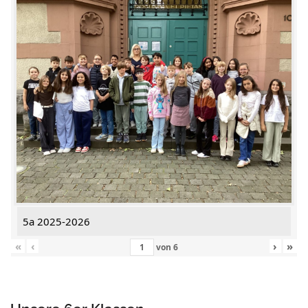
5a 2025-2026
«
‹
›
»
von
6