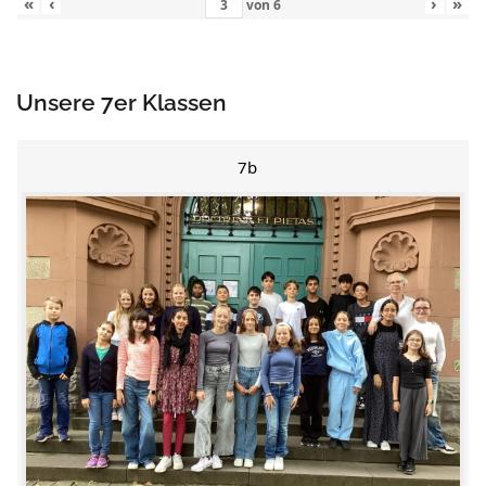
«
‹
›
»
von
6
Unsere 7er Klassen
7b