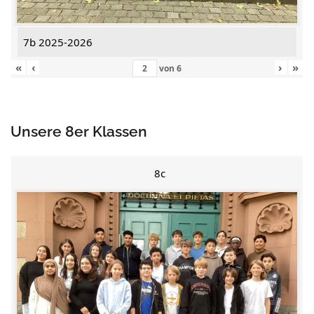
7b 2025-2026
«
‹
›
»
von
6
Unsere 8er Klassen
8c