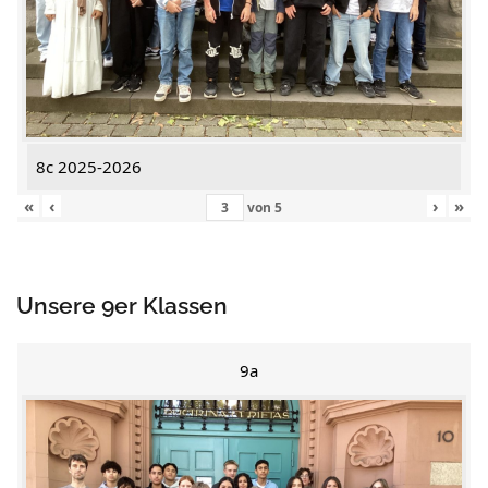
8c 2025-2026
«
‹
›
»
von
5
Unsere 9er Klassen
9a