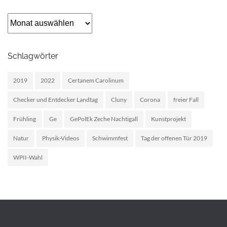
Archiv
Schlagwörter
2019
2022
Certanem Carolinum
Checker und Entdecker Landtag
Cluny
Corona
freier Fall
Frühling
Ge
GePolEk Zeche Nachtigall
Kunstprojekt
Natur
Physik-Videos
Schwimmfest
Tag der offenen Tür 2019
WPII-Wahl