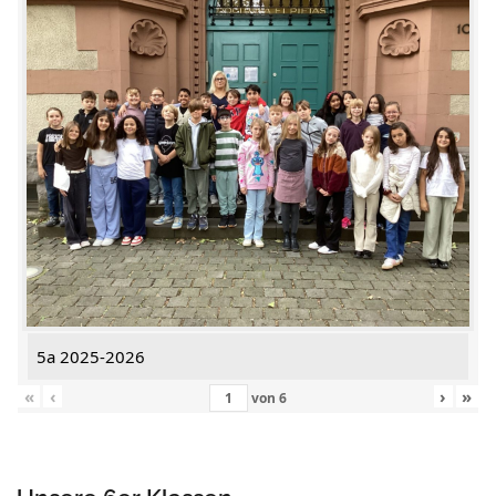
5a 2025-2026
«
‹
›
»
von
6