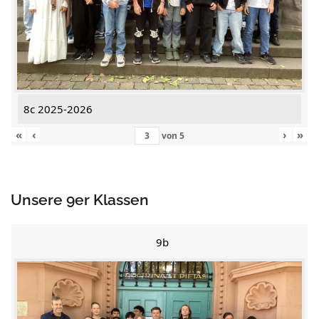
8c 2025-2026
«
‹
›
»
von
5
Unsere 9er Klassen
9b