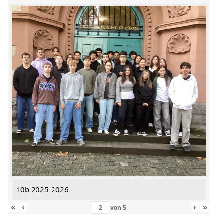
10b 2025-2026
«
‹
›
»
von
5