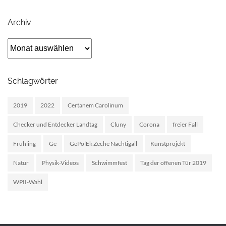
Archiv
Archiv
Schlagwörter
2019
2022
Certanem Carolinum
Checker und Entdecker Landtag
Cluny
Corona
freier Fall
Frühling
Ge
GePolEk Zeche Nachtigall
Kunstprojekt
Natur
Physik-Videos
Schwimmfest
Tag der offenen Tür 2019
WPII-Wahl