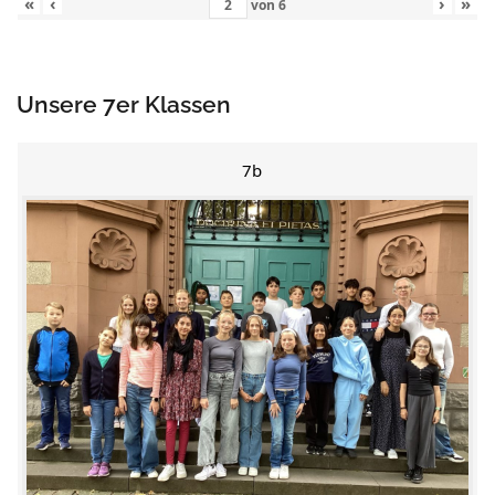
«
‹
›
»
von
6
Unsere 7er Klassen
7b