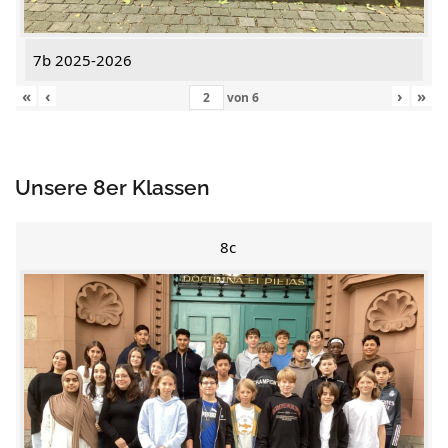
7b 2025-2026
«
‹
›
»
von
6
Unsere 8er Klassen
8c