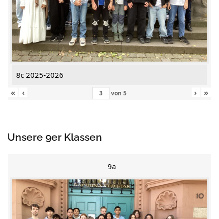
8c 2025-2026
«
‹
›
»
von
5
Unsere 9er Klassen
9a