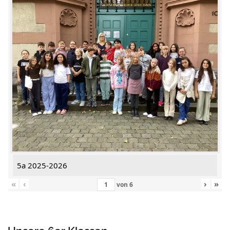
5a 2025-2026
«
‹
›
»
von
6