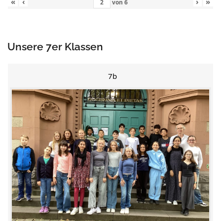
«
‹
›
»
von
6
Unsere 7er Klassen
7b