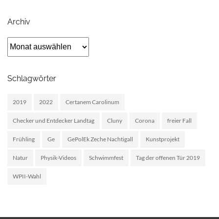
Archiv
Archiv
Schlagwörter
2019
2022
Certanem Carolinum
Checker und Entdecker Landtag
Cluny
Corona
freier Fall
Frühling
Ge
GePolEk Zeche Nachtigall
Kunstprojekt
Natur
Physik-Videos
Schwimmfest
Tag der offenen Tür 2019
WPII-Wahl