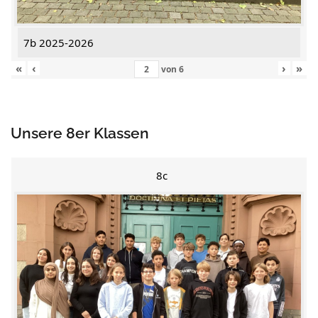
7b 2025-2026
«
‹
›
»
von
6
Unsere 8er Klassen
8c