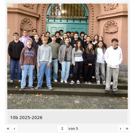
10b 2025-2026
«
‹
›
»
von
5