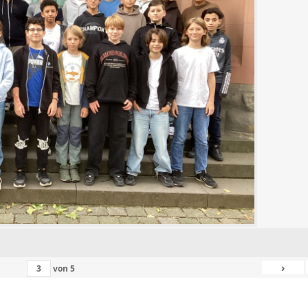
›
von
5