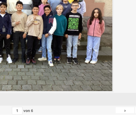
›
von
6