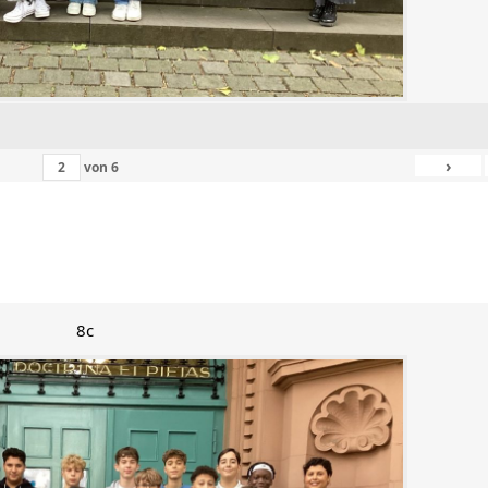
›
von
6
8c