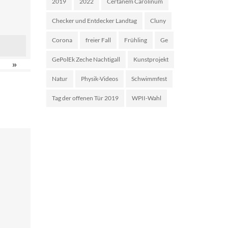
2019
2022
Certanem Carolinum
Checker und Entdecker Landtag
Cluny
Corona
freier Fall
Frühling
Ge
GePolEk Zeche Nachtigall
Kunstprojekt
»
Natur
Physik-Videos
Schwimmfest
Tag der offenen Tür 2019
WPII-Wahl