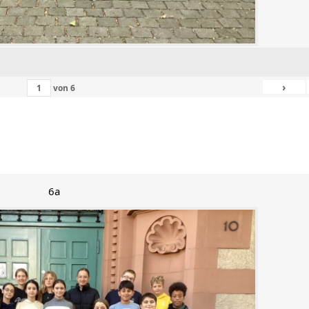
›
von
6
6a