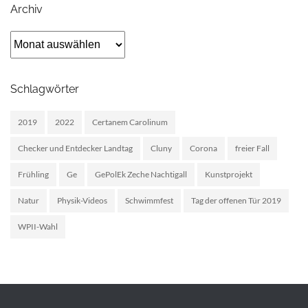
Archiv
Archiv
Schlagwörter
2019
2022
Certanem Carolinum
Checker und Entdecker Landtag
Cluny
Corona
freier Fall
Frühling
Ge
GePolEk Zeche Nachtigall
Kunstprojekt
Natur
Physik-Videos
Schwimmfest
Tag der offenen Tür 2019
WPII-Wahl