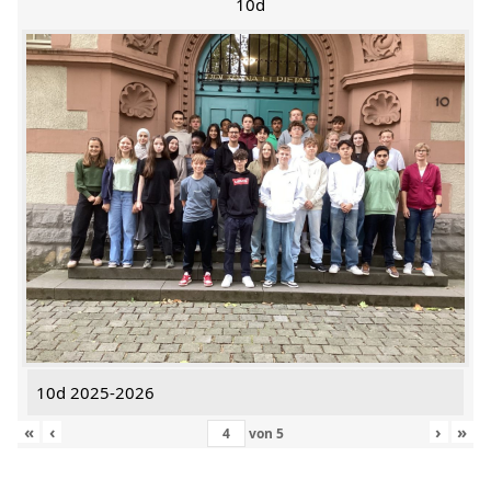
10d
10d 2025-2026
«
‹
›
»
von
5