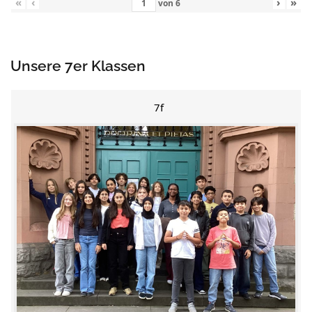
«
‹
›
»
von
6
Unsere 7er Klassen
7f