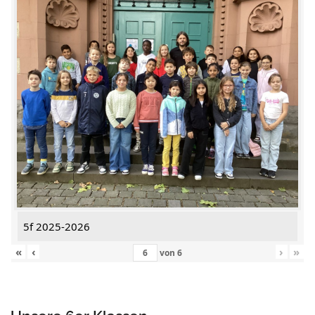
5f 2025-2026
«
‹
›
»
von
6