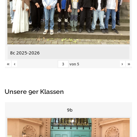
8c 2025-2026
«
‹
›
»
von
5
Unsere 9er Klassen
9b