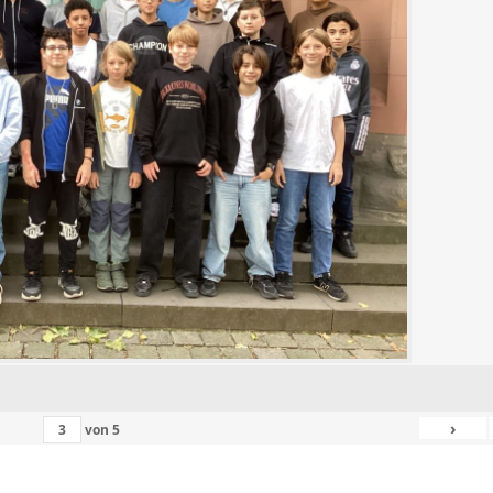
›
von
5