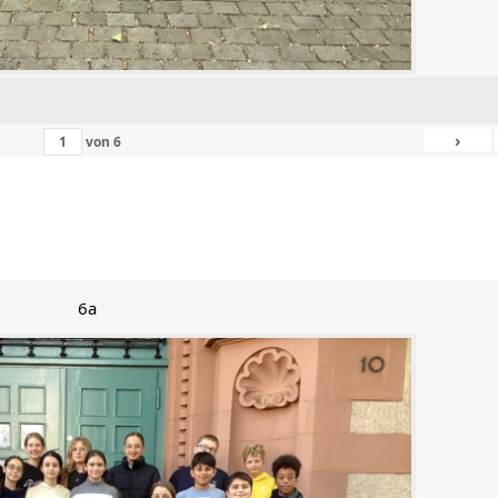
›
von
6
6a