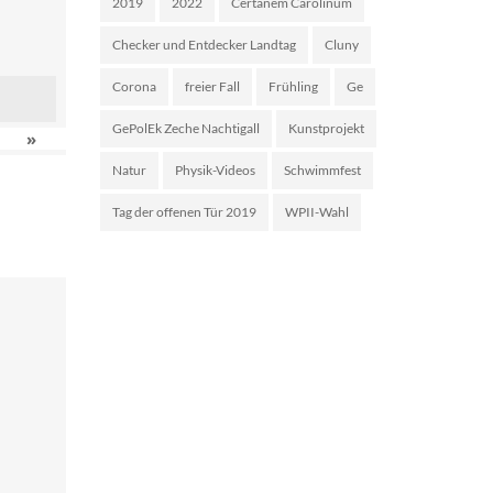
2019
2022
Certanem Carolinum
Checker und Entdecker Landtag
Cluny
Corona
freier Fall
Frühling
Ge
GePolEk Zeche Nachtigall
Kunstprojekt
»
Natur
Physik-Videos
Schwimmfest
Tag der offenen Tür 2019
WPII-Wahl