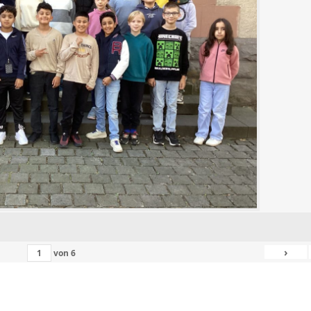
›
von
6