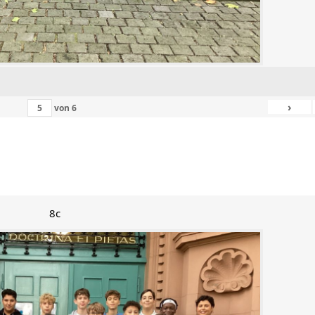
›
von
6
8c