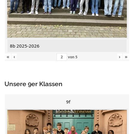
8b 2025-2026
«
‹
›
»
von
5
Unsere 9er Klassen
9f