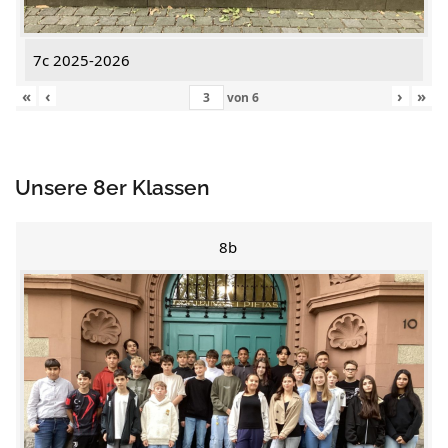
7c 2025-2026
«
‹
›
»
von
6
Unsere 8er Klassen
8b