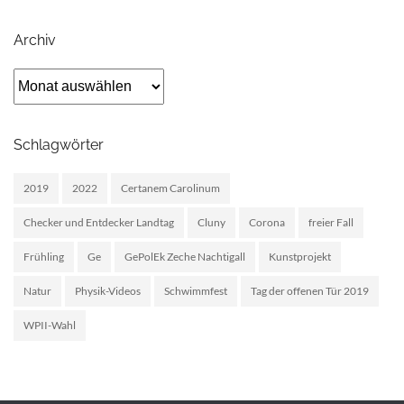
Archiv
Archiv
Schlagwörter
2019
2022
Certanem Carolinum
Checker und Entdecker Landtag
Cluny
Corona
freier Fall
Frühling
Ge
GePolEk Zeche Nachtigall
Kunstprojekt
Natur
Physik-Videos
Schwimmfest
Tag der offenen Tür 2019
WPII-Wahl