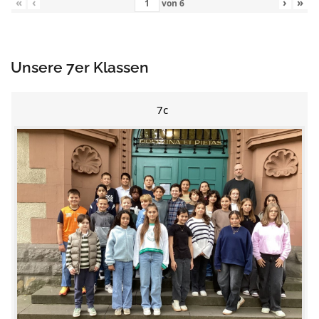
«
‹
›
»
von
6
Unsere 7er Klassen
7c