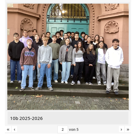
10b 2025-2026
«
‹
›
»
von
5