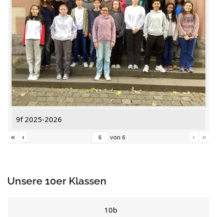
9f 2025-2026
«
‹
›
»
von
6
Unsere 10er Klassen
10b