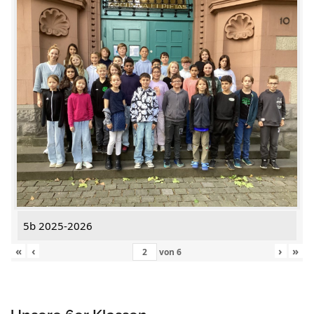
5b 2025-2026
«
‹
›
»
von
6