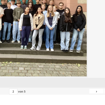
›
von
5