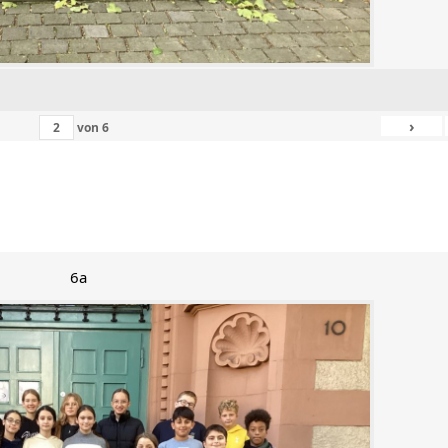
›
von
6
6a