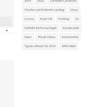
2019
2022
Certanem Carolinum
Checker und Entdecker Landtag
Cluny
Corona
freier Fall
Frühling
Ge
GePolEk Zeche Nachtigall
Kunstprojekt
»
Natur
Physik-Videos
Schwimmfest
Tag der offenen Tür 2019
WPII-Wahl