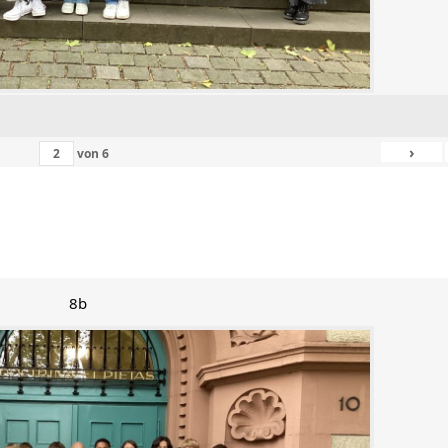
›
von
6
8b