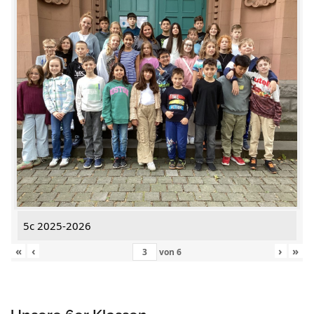
5c 2025-2026
«
‹
›
»
von
6