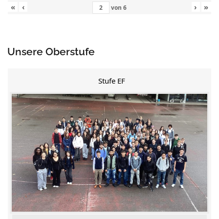
«
‹
›
»
von
6
Unsere Oberstufe
Stufe EF