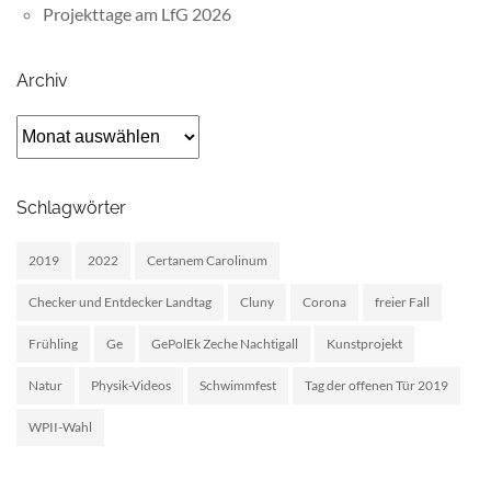
Projekttage am LfG 2026
Archiv
Archiv
Schlagwörter
2019
2022
Certanem Carolinum
Checker und Entdecker Landtag
Cluny
Corona
freier Fall
Frühling
Ge
GePolEk Zeche Nachtigall
Kunstprojekt
Natur
Physik-Videos
Schwimmfest
Tag der offenen Tür 2019
WPII-Wahl