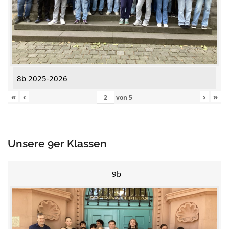
8b 2025-2026
«
‹
›
»
von
5
Unsere 9er Klassen
9b