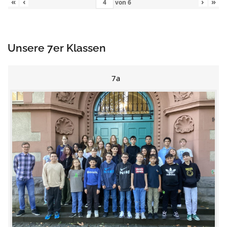
«
‹
›
»
von
6
Unsere 7er Klassen
7a