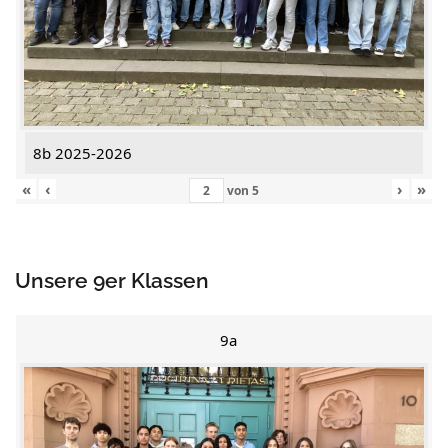
8b 2025-2026
«
‹
›
»
von
5
Unsere 9er Klassen
9a