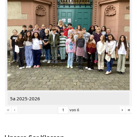
5a 2025-2026
«
‹
›
»
von
6