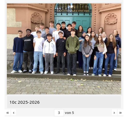
10c 2025-2026
«
‹
›
»
von
5