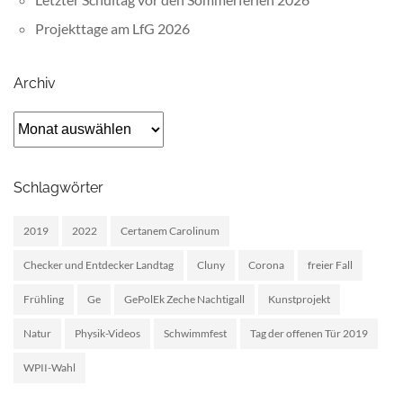
Projekttage am LfG 2026
Archiv
Archiv
Schlagwörter
2019
2022
Certanem Carolinum
Checker und Entdecker Landtag
Cluny
Corona
freier Fall
Frühling
Ge
GePolEk Zeche Nachtigall
Kunstprojekt
Natur
Physik-Videos
Schwimmfest
Tag der offenen Tür 2019
WPII-Wahl