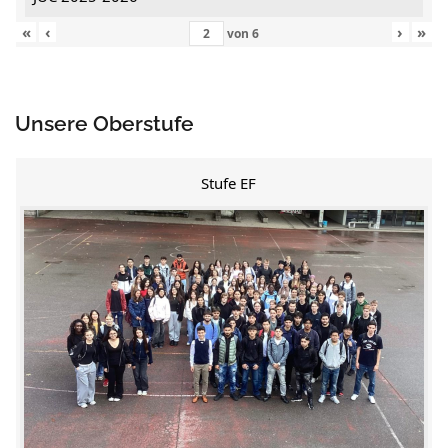
«
‹
›
»
von
6
Unsere Oberstufe
Stufe EF