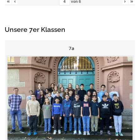
«
‹
›
»
von
6
Unsere 7er Klassen
7a