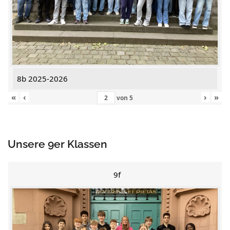
8b 2025-2026
«
‹
›
»
von
5
Unsere 9er Klassen
9f