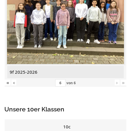
9f 2025-2026
«
‹
›
»
von
6
Unsere 10er Klassen
10c