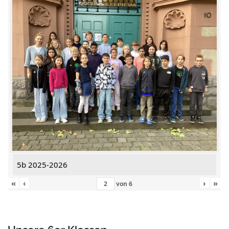
5b 2025-2026
«
‹
›
»
von
6