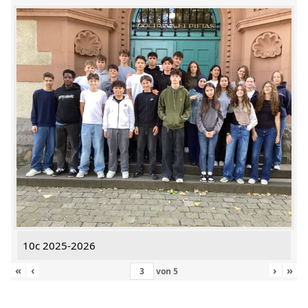
10c 2025-2026
«
‹
›
»
von
5