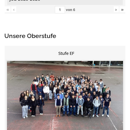
«
‹
›
»
von
6
Unsere Oberstufe
Stufe EF