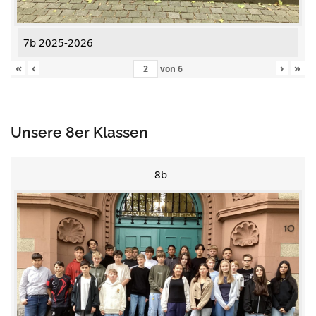
7b 2025-2026
«
‹
›
»
von
6
Unsere 8er Klassen
8b