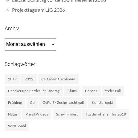
Projekttage am LfG 2026
Archiv
Archiv
Schlagwörter
2019
2022
Certanem Carolinum
Checker und Entdecker Landtag
Cluny
Corona
freier Fall
Frühling
Ge
GePolEk Zeche Nachtigall
Kunstprojekt
Natur
Physik-Videos
Schwimmfest
Tag der offenen Tür 2019
WPII-Wahl