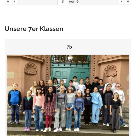
«
‹
›
»
von
6
Unsere 7er Klassen
7b