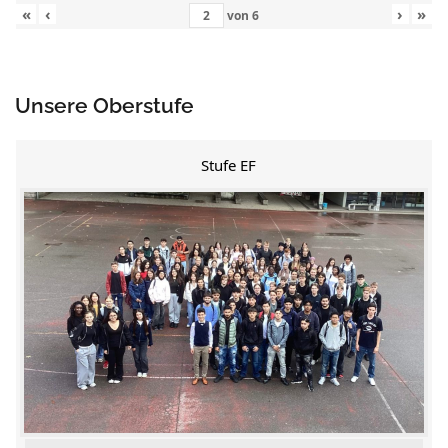
«
‹
›
»
von
6
Unsere Oberstufe
Stufe EF