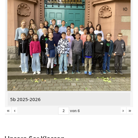
5b 2025-2026
«
‹
›
»
von
6