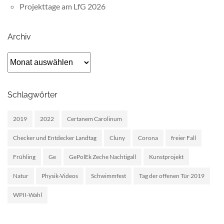
Projekttage am LfG 2026
Archiv
Archiv
Schlagwörter
2019
2022
Certanem Carolinum
Checker und Entdecker Landtag
Cluny
Corona
freier Fall
Frühling
Ge
GePolEk Zeche Nachtigall
Kunstprojekt
Natur
Physik-Videos
Schwimmfest
Tag der offenen Tür 2019
WPII-Wahl