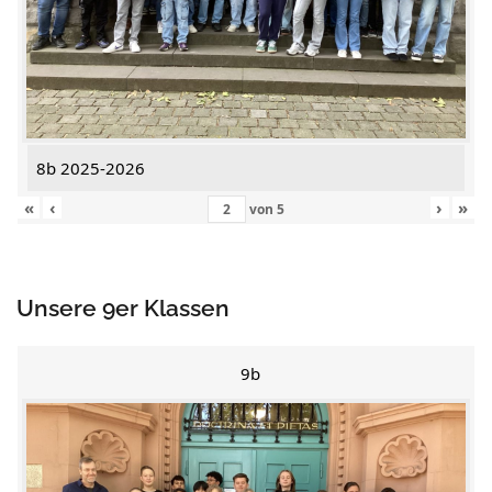
8b 2025-2026
«
‹
›
»
von
5
Unsere 9er Klassen
9b