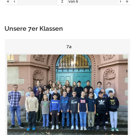
«
‹
›
»
von
6
Unsere 7er Klassen
7a