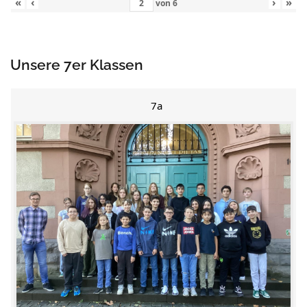
«
‹
›
»
von
6
Unsere 7er Klassen
7a