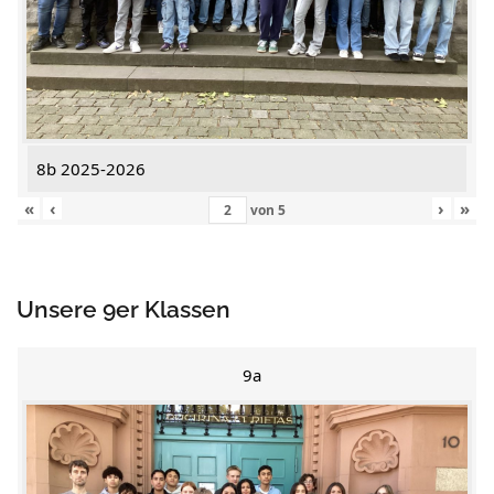
8b 2025-2026
«
‹
›
»
von
5
Unsere 9er Klassen
9a