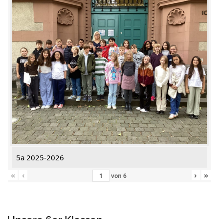
5a 2025-2026
«
‹
›
»
von
6