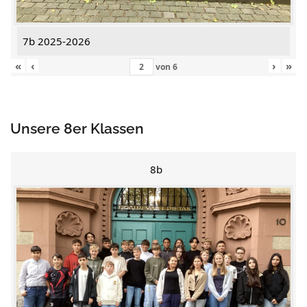
7b 2025-2026
«
‹
›
»
von
6
Unsere 8er Klassen
8b