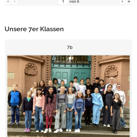
«
‹
›
»
von
6
Unsere 7er Klassen
7b