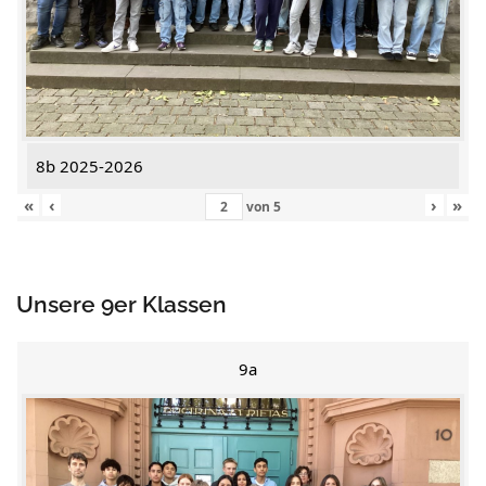
8b 2025-2026
«
‹
›
»
von
5
Unsere 9er Klassen
9a