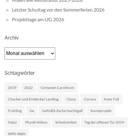
Letzter Schultag vor den Sommerferien 2026
Projekttage am LfG 2026
Archiv
Archiv
Schlagwörter
2019
2022
Certanem Carolinum
Checker und Entdecker Landtag
Cluny
Corona
freier Fall
Frühling
Ge
GePolEk Zeche Nachtigall
Kunstprojekt
Natur
Physik-Videos
Schwimmfest
Tag der offenen Tür 2019
WPII-Wahl