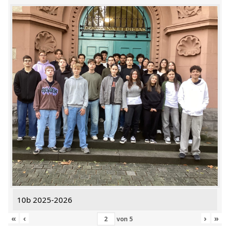
10b 2025-2026
«
‹
›
»
von
5