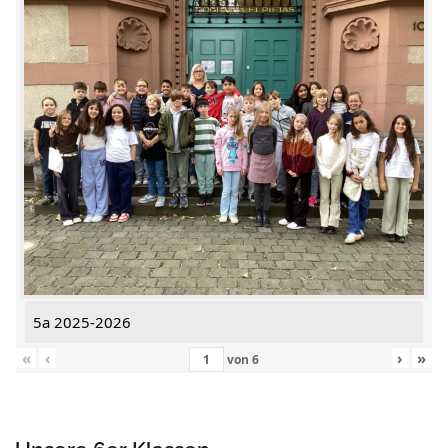
5a 2025-2026
«
‹
›
»
von
6