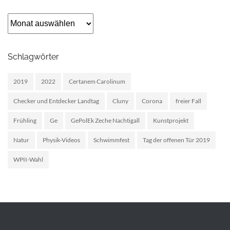
Archiv
Schlagwörter
2019
2022
Certanem Carolinum
Checker und Entdecker Landtag
Cluny
Corona
freier Fall
Frühling
Ge
GePolEk Zeche Nachtigall
Kunstprojekt
Natur
Physik-Videos
Schwimmfest
Tag der offenen Tür 2019
WPII-Wahl