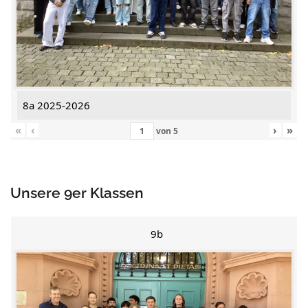
8a 2025-2026
«
‹
›
»
von
5
Unsere 9er Klassen
9b