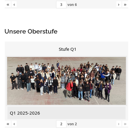
«
‹
›
»
von
6
Unsere Oberstufe
Stufe Q1
Q1 2025-2026
«
‹
›
»
von
2