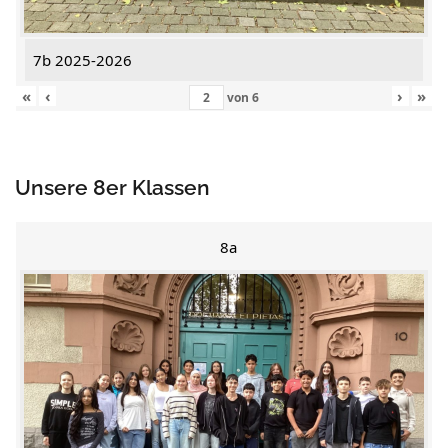
7b 2025-2026
«
‹
›
»
von
6
Unsere 8er Klassen
8a