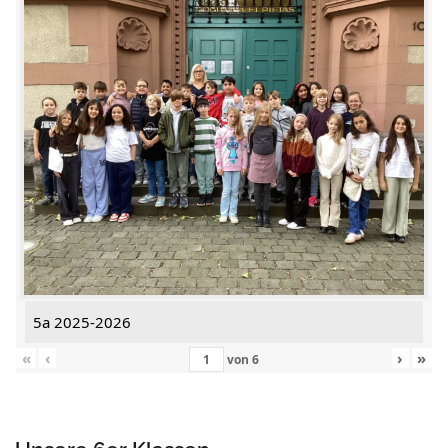
5a 2025-2026
«
‹
›
»
von
6