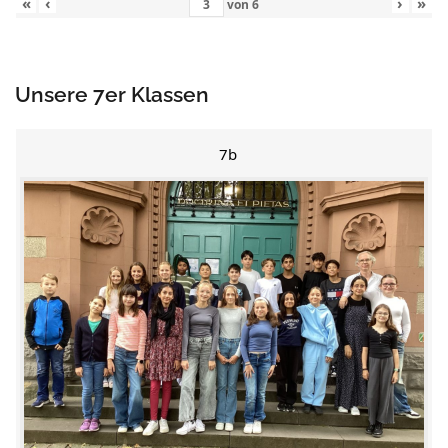
«
‹
›
»
von
6
Unsere 7er Klassen
7b