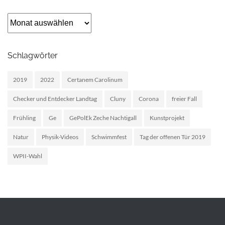
Archiv
Schlagwörter
2019
2022
Certanem Carolinum
Checker und Entdecker Landtag
Cluny
Corona
freier Fall
Frühling
Ge
GePolEk Zeche Nachtigall
Kunstprojekt
Natur
Physik-Videos
Schwimmfest
Tag der offenen Tür 2019
WPII-Wahl