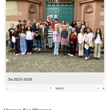
5a 2025-2026
«
‹
›
»
von
6