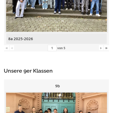
8a 2025-2026
«
‹
›
»
von
5
Unsere 9er Klassen
9b