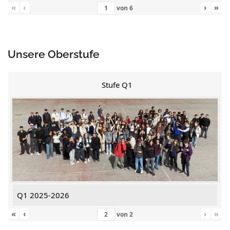
«
‹
›
»
von
6
Unsere Oberstufe
Stufe Q1
Q1 2025-2026
«
‹
›
»
von
2