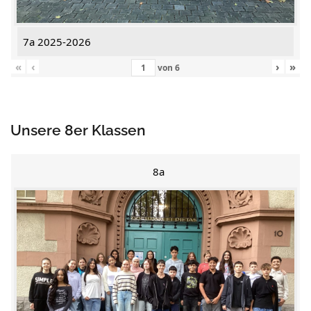
7a 2025-2026
«
‹
›
»
von
6
Unsere 8er Klassen
8a