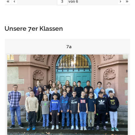
«
‹
›
»
von
6
Unsere 7er Klassen
7a