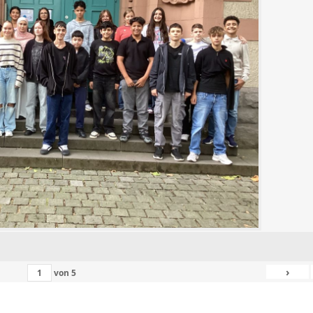
›
von
5