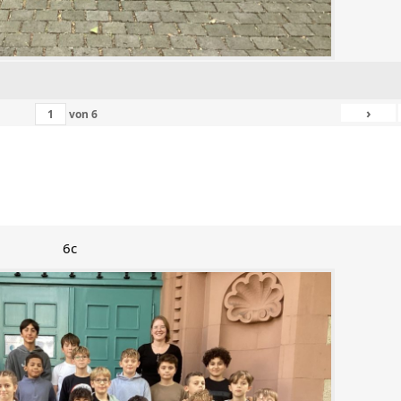
›
von
6
6c