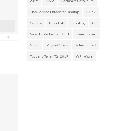
2019
2022
Certanem Carolinum
Checker und Entdecker Landtag
Cluny
Corona
freier Fall
Frühling
Ge
GePolEk Zeche Nachtigall
Kunstprojekt
»
Natur
Physik-Videos
Schwimmfest
Tag der offenen Tür 2019
WPII-Wahl