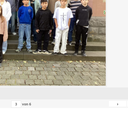
›
von
6