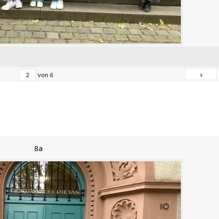
›
von
6
8a