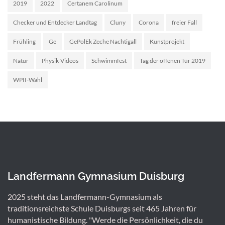
2019
2022
Certanem Carolinum
Checker und Entdecker Landtag
Cluny
Corona
freier Fall
Frühling
Ge
GePolEk Zeche Nachtigall
Kunstprojekt
Natur
Physik-Videos
Schwimmfest
Tag der offenen Tür 2019
WPII-Wahl
Landfermann Gymnasium Duisburg
2025 steht das Landfermann-Gymnasium als
traditionsreichste Schule Duisburgs seit 465 Jahren für
humanistische Bildung. "Werde die Persönlichkeit, die du