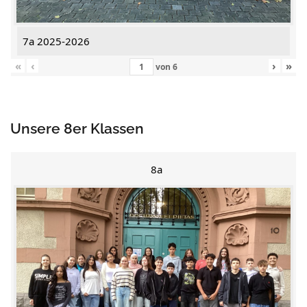
7a 2025-2026
«
‹
›
»
von
6
Unsere 8er Klassen
8a