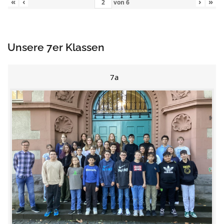
«
‹
›
»
von
6
Unsere 7er Klassen
7a