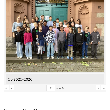
5b 2025-2026
«
‹
›
»
von
6