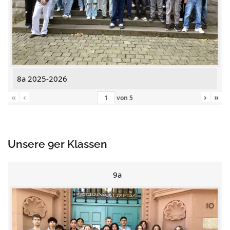
8a 2025-2026
«
‹
›
»
von
5
Unsere 9er Klassen
9a