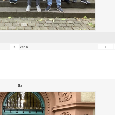
›
von
6
8a