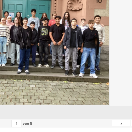
›
von
5