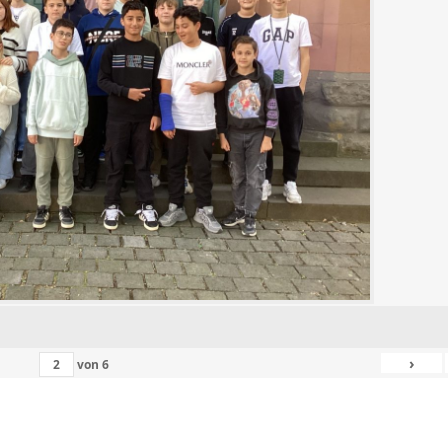
›
von
6