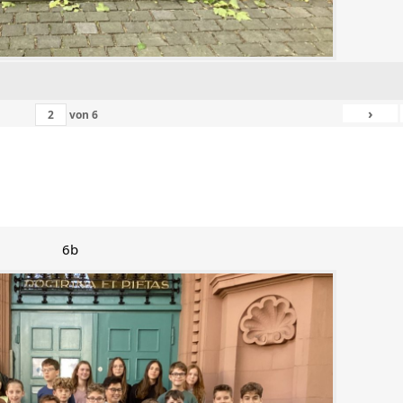
›
von
6
6b