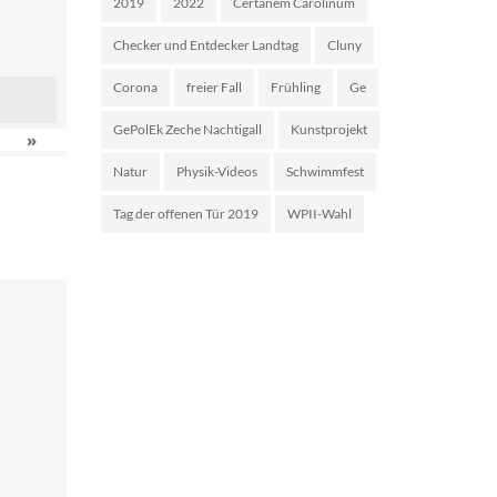
2019
2022
Certanem Carolinum
Checker und Entdecker Landtag
Cluny
Corona
freier Fall
Frühling
Ge
GePolEk Zeche Nachtigall
Kunstprojekt
»
Natur
Physik-Videos
Schwimmfest
Tag der offenen Tür 2019
WPII-Wahl