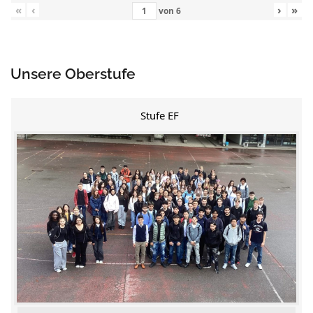
«
‹
›
»
von
6
Unsere Oberstufe
Stufe EF