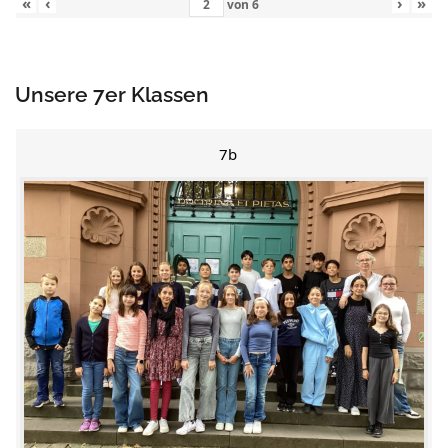
«
‹
›
»
von
6
Unsere 7er Klassen
7b