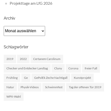
Projekttage am LfG 2026
Archiv
Archiv
Schlagwörter
2019
2022
Certanem Carolinum
Checker und Entdecker Landtag
Cluny
Corona
freier Fall
Frühling
Ge
GePolEk Zeche Nachtigall
Kunstprojekt
Natur
Physik-Videos
Schwimmfest
Tag der offenen Tür 2019
WPII-Wahl