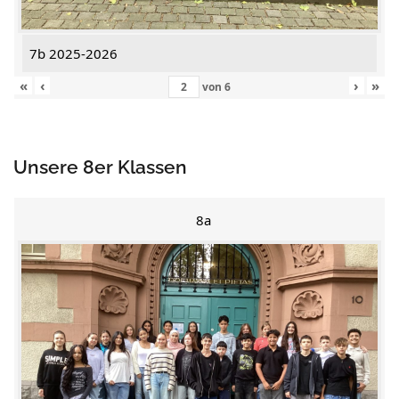
7b 2025-2026
«
‹
›
»
von
6
Unsere 8er Klassen
8a