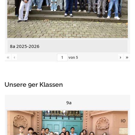
8a 2025-2026
«
‹
›
»
von
5
Unsere 9er Klassen
9a