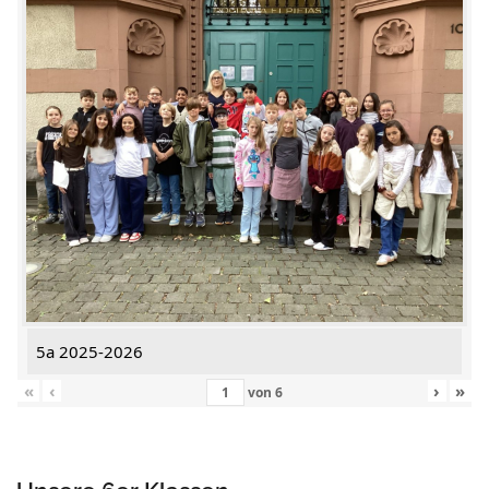
5a 2025-2026
«
‹
›
»
von
6