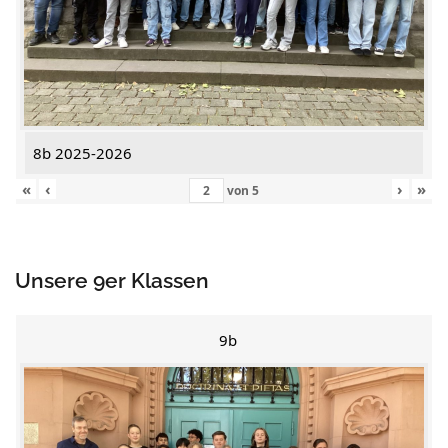
8b 2025-2026
«
‹
›
»
von
5
Unsere 9er Klassen
9b