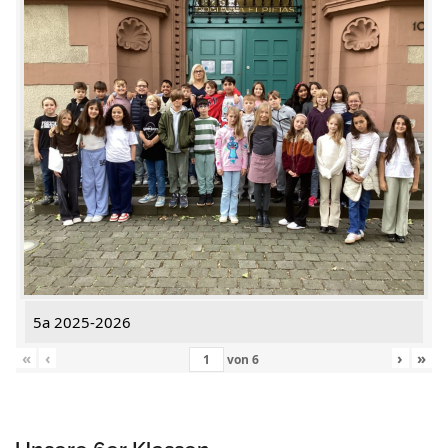
5a 2025-2026
«
‹
›
»
von
6