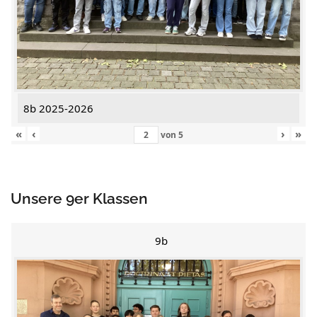
8b 2025-2026
«
‹
›
»
von
5
Unsere 9er Klassen
9b