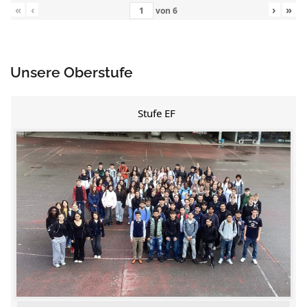
«
‹
›
»
von
6
Unsere Oberstufe
Stufe EF