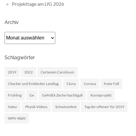
Projekttage am LfG 2026
Archiv
Archiv
Schlagwörter
2019
2022
Certanem Carolinum
Checker und Entdecker Landtag
Cluny
Corona
freier Fall
Frühling
Ge
GePolEk Zeche Nachtigall
Kunstprojekt
Natur
Physik-Videos
Schwimmfest
Tag der offenen Tür 2019
WPII-Wahl