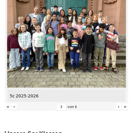
5c 2025-2026
«
‹
›
»
von
6