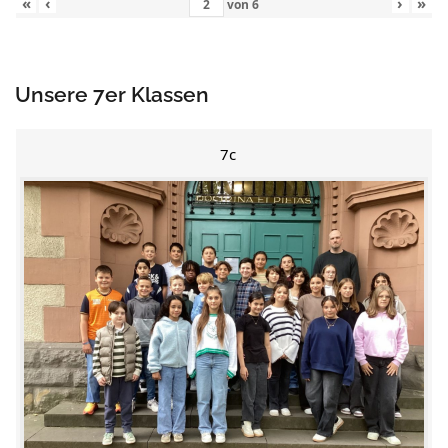
«
‹
›
»
von
6
Unsere 7er Klassen
7c