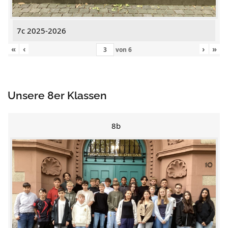
7c 2025-2026
«
‹
›
»
von
6
Unsere 8er Klassen
8b