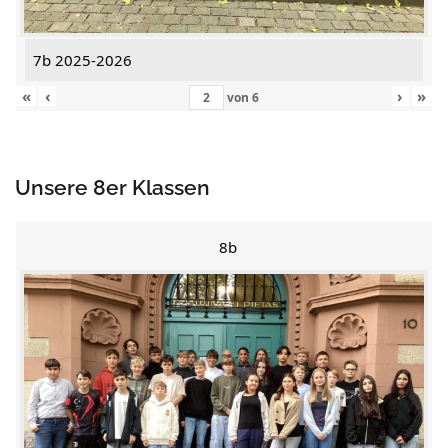
7b 2025-2026
«
‹
›
»
von
6
Unsere 8er Klassen
8b