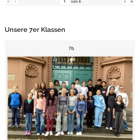
«
‹
›
»
von
6
Unsere 7er Klassen
7b