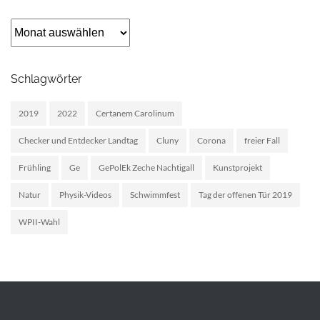
Archiv
Schlagwörter
2019
2022
Certanem Carolinum
Checker und Entdecker Landtag
Cluny
Corona
freier Fall
Frühling
Ge
GePolEk Zeche Nachtigall
Kunstprojekt
Natur
Physik-Videos
Schwimmfest
Tag der offenen Tür 2019
WPII-Wahl