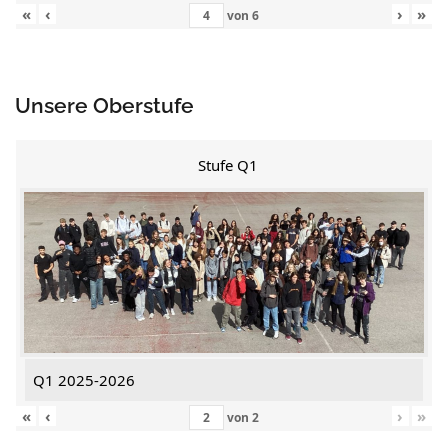
«
‹
›
»
von
6
Unsere Oberstufe
Stufe Q1
Q1 2025-2026
«
‹
›
»
von
2