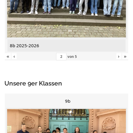
8b 2025-2026
«
‹
›
»
von
5
Unsere 9er Klassen
9b