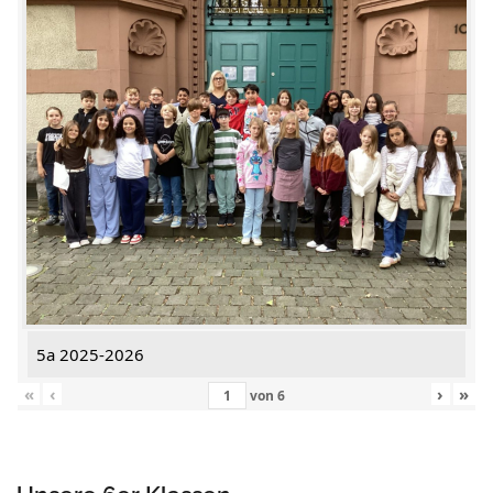
5a 2025-2026
«
‹
›
»
von
6