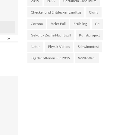
2019
2022
Certanem Carolinum
Checker und Entdecker Landtag
Cluny
Corona
freier Fall
Frühling
Ge
GePolEk Zeche Nachtigall
Kunstprojekt
»
Natur
Physik-Videos
Schwimmfest
Tag der offenen Tür 2019
WPII-Wahl