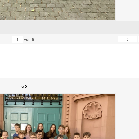
›
von
6
6b