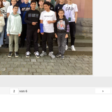
›
von
6