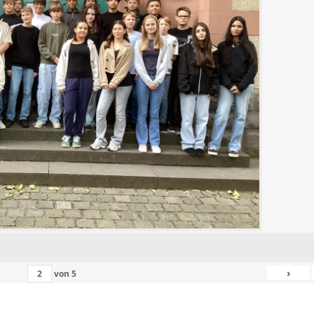
›
von
5