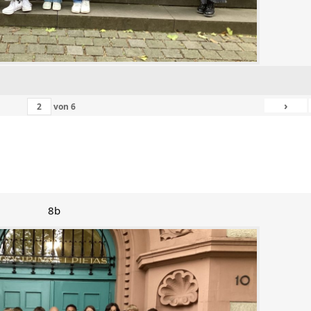
›
von
6
8b