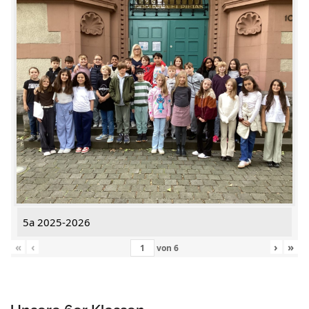
5a 2025-2026
«
‹
›
»
von
6