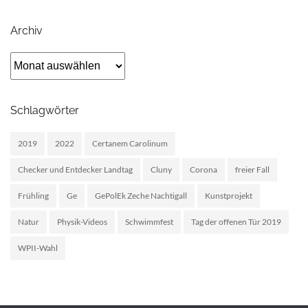
Archiv
Archiv
Schlagwörter
2019
2022
Certanem Carolinum
Checker und Entdecker Landtag
Cluny
Corona
freier Fall
Frühling
Ge
GePolEk Zeche Nachtigall
Kunstprojekt
Natur
Physik-Videos
Schwimmfest
Tag der offenen Tür 2019
WPII-Wahl