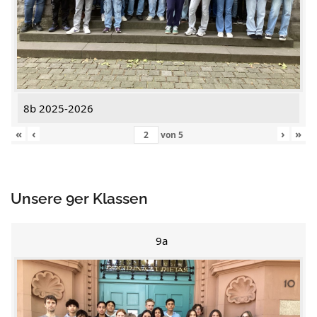
8b 2025-2026
«
‹
›
»
von
5
Unsere 9er Klassen
9a