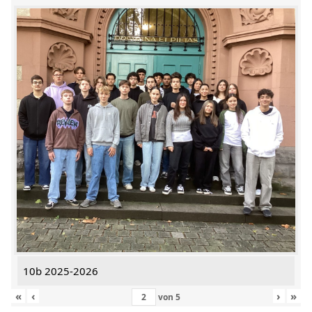
10b 2025-2026
«
‹
›
»
von
5