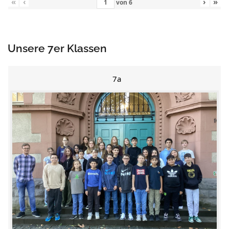
«
‹
›
»
von
6
Unsere 7er Klassen
7a