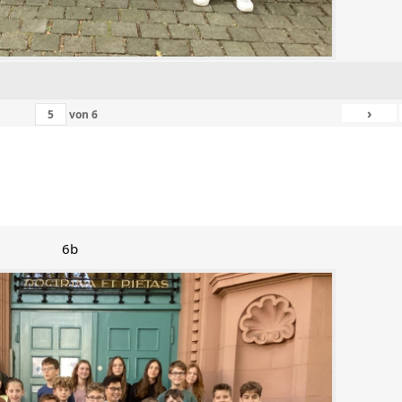
›
von
6
6b