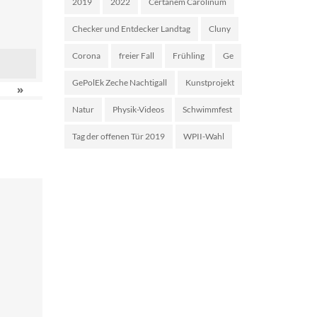
2019
2022
Certanem Carolinum
Checker und Entdecker Landtag
Cluny
Corona
freier Fall
Frühling
Ge
GePolEk Zeche Nachtigall
Kunstprojekt
»
Natur
Physik-Videos
Schwimmfest
Tag der offenen Tür 2019
WPII-Wahl