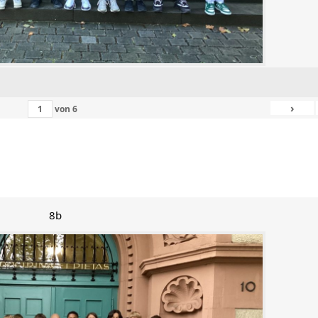
›
von
6
8b