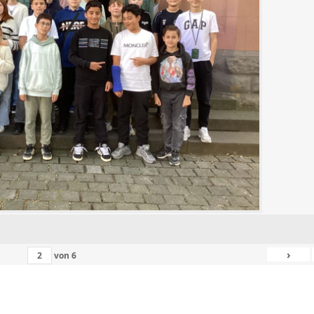
›
von
6