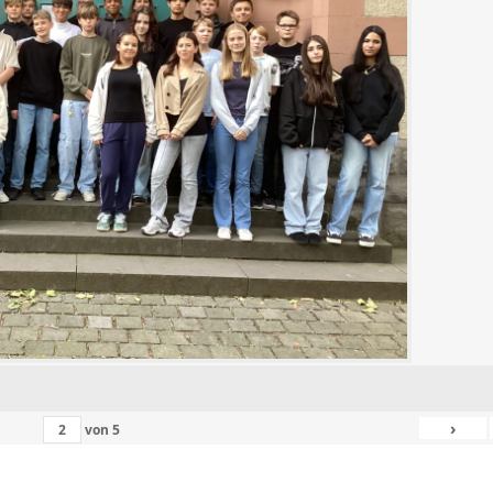
›
von
5