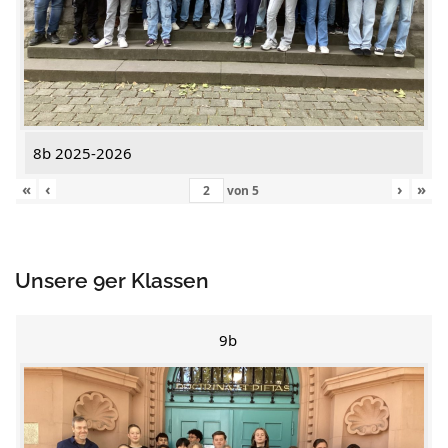
8b 2025-2026
«
‹
›
»
von
5
Unsere 9er Klassen
9b