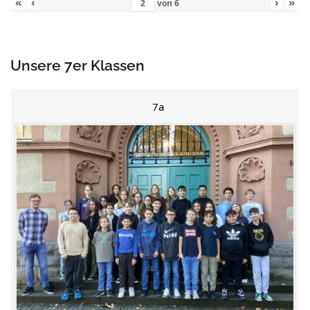
«
‹
›
»
von
6
Unsere 7er Klassen
7a