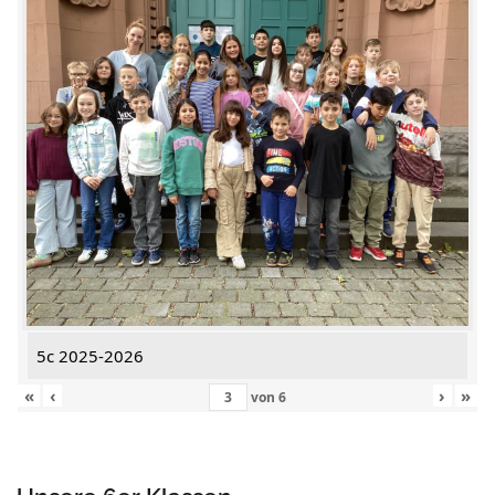
5c 2025-2026
«
‹
›
»
von
6