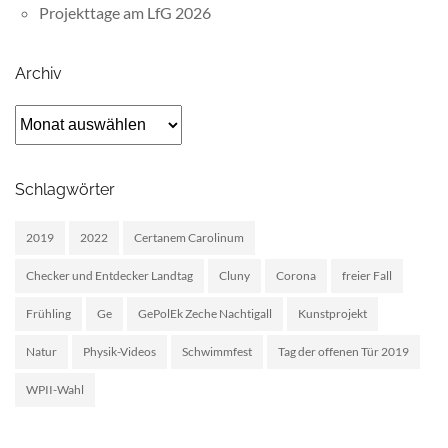
Projekttage am LfG 2026
Archiv
Archiv
Schlagwörter
2019
2022
Certanem Carolinum
Checker und Entdecker Landtag
Cluny
Corona
freier Fall
Frühling
Ge
GePolEk Zeche Nachtigall
Kunstprojekt
Natur
Physik-Videos
Schwimmfest
Tag der offenen Tür 2019
WPII-Wahl