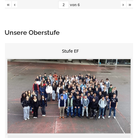
«
‹
›
»
von
6
Unsere Oberstufe
Stufe EF