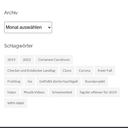
Archiv
Archiv
Schlagwörter
2019
2022
Certanem Carolinum
Checker und Entdecker Landtag
Cluny
Corona
freier Fall
Frühling
Ge
GePolEk Zeche Nachtigall
Kunstprojekt
Natur
Physik-Videos
Schwimmfest
Tag der offenen Tür 2019
WPII-Wahl