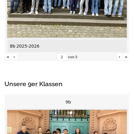
8b 2025-2026
«
‹
›
»
von
5
Unsere 9er Klassen
9b