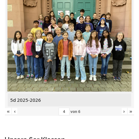
5d 2025-2026
«
‹
›
»
von
6