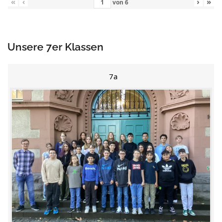
«
‹
›
»
von
6
Unsere 7er Klassen
7a