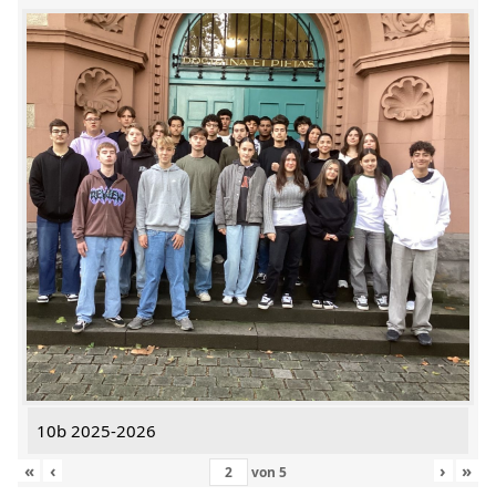
10b 2025-2026
«
‹
›
»
von
5